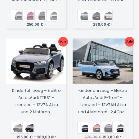
MP3 + Leder + EVA
MP3 + Leder + EVA
250,00
€
280,00
€
*
*
Sale!
Sale!
Kinderfahrzeug – Elektro
Kinderfahrzeug – Elektro
Auto „Audi TTRS“ –
Auto „Audi E-Tron“ –
lizenziert – 12V7A Akku
lizenziert – 12V7AH Akku
und 2 Motoren-
und 4 Motoren- 2,4Ghz +
2,4Ght+MP3+EVA+Leder
MP3 + Leder + EVA
Ursprünglicher
Aktueller
195,00
€
–
280,00
€
270,00
€
190,00
€
*
*