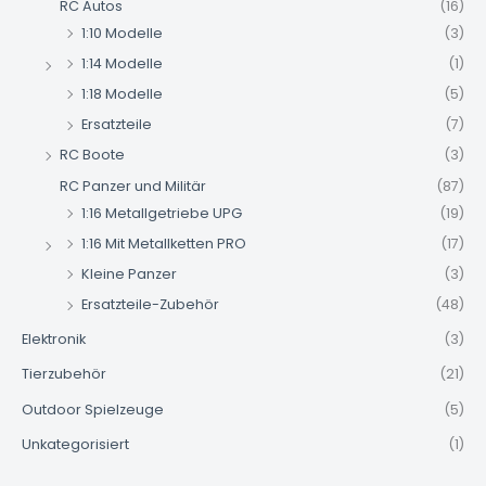
RC Autos
(16)
1:10 Modelle
(3)
1:14 Modelle
(1)
1:18 Modelle
(5)
Ersatzteile
(7)
RC Boote
(3)
RC Panzer und Militär
(87)
1:16 Metallgetriebe UPG
(19)
1:16 Mit Metallketten PRO
(17)
Kleine Panzer
(3)
Ersatzteile-Zubehör
(48)
Elektronik
(3)
Tierzubehör
(21)
Outdoor Spielzeuge
(5)
Unkategorisiert
(1)