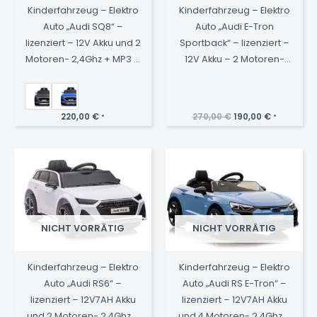
Kinderfahrzeug – Elektro
Kinderfahrzeug – Elektro
Auto „Audi SQ8“ –
Auto „Audi E-Tron
lizenziert – 12V Akku und 2
Sportback“ – lizenziert –
Motoren- 2,4Ghz + MP3 +
12V Akku – 2 Motoren-
Leder + EVA
2,4Ghz + MP3 + Leder
Ursprünglicher
Aktueller
220,00
€
270,00
€
190,00
€
*
*
Preis
Preis
war:
ist:
270,00 €
190,00 €.
NICHT VORRÄTIG
NICHT VORRÄTIG
Kinderfahrzeug – Elektro
Kinderfahrzeug – Elektro
Auto „Audi RS6“ –
Auto „Audi RS E-Tron“ –
lizenziert – 12V7AH Akku
lizenziert – 12V7AH Akku
und 2 Motoren- 2,4Ghz +
und 4 Motoren- 2,4Ghz +