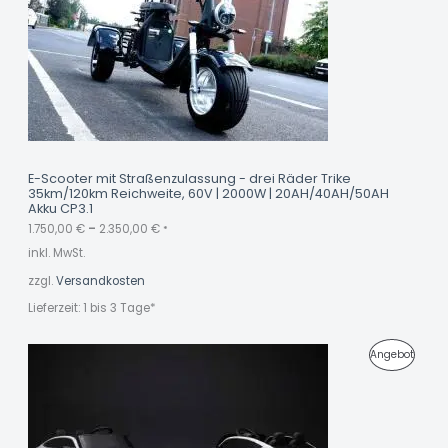
D
U
K
T
I
M
E-Scooter mit Straßenzulassung - drei Räder Trike
35km/120km Reichweite, 60V | 2000W | 20AH/40AH/50AH
A
Akku CP3.1
N
1.750,00
€
–
2.350,00
€
*
inkl. MwSt.
G
zzgl.
Versandkosten
E
Lieferzeit:
1 bis 3 Tage*
B
O
U
A
P
Angebot
r
k
T
s
t
R
p
u
r
e
O
ü
l
n
l
D