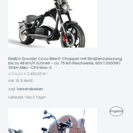
O
ü
l
n
l
D
g
e
l
r
U
i
P
c
r
K
h
e
e
i
r
s
T
P
i
r
s
I
e
t
i
:
M
s
2
Elektro Scooter Coco Bike E-Chopper mit Straßenzulassung
w
.
bis zu 48 km/h schnell - ca. 75 km Reichweite, 60V | 3000W |
A
a
4
30AH Akku -CP4 Max-2
r
5
N
2.700,00
€
2.450,00
€
:
0
*
2
,
inkl. 19 % MwSt.
G
.
0
7
0
zzgl.
Versandkosten
E
0
0
€
Lieferzeit:
1 bis 3 Tage*
,
.
B
0
0
O
P
Angebot
€
T
R
O