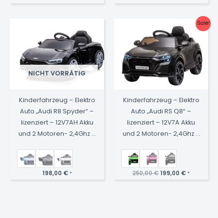
Preis
Preis
war:
ist:
270,00 €
190,00 €.
Sale!
NICHT VORRÄTIG
Kinderfahrzeug – Elektro
Kinderfahrzeug – Elektro
Auto „Audi R8 Spyder“ –
Auto „Audi RS Q8“ –
lizenziert – 12V7AH Akku
lizenziert – 12V7A Akku
und 2 Motoren- 2,4Ghz +
und 2 Motoren- 2,4Ghz +
MP3 + Leder + EVA
MP3 + Leder + EVA
Ursprünglicher
Aktueller
198,00
€
250,00
€
199,00
€
*
*
Preis
Preis
war:
ist:
250,00 €
199,00 €.