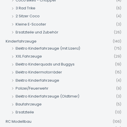
Coco Bikes - Chopper
(4)
3 Rad Trike
(6)
2 Sitzer Coco
(4)
Kleine E-Scooter
(3)
Ersatzteile und Zubehör
(26)
Kinderfahrzeuge
(140)
Elektro Kinderfahrzeuge (mit Lizenz)
(75)
XXL Fahrzeuge
(29)
Elektro Kinderquads und Buggys
(19)
Elektro Kindermotorräder
(15)
Elektro Kinderfahrzeuge
(4)
Polizei/Feuerwehr
(9)
Elektro Kinderfahrzeuge (Oldtimer)
(3)
Baufahrzeuge
(5)
Ersatzteile
(13)
RC Modellbau
(106)