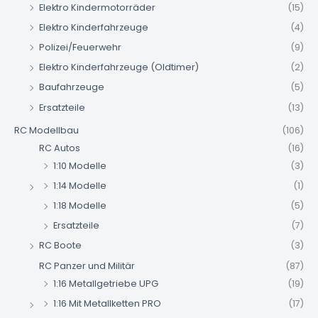
Elektro Kindermotorräder
(15)
Elektro Kinderfahrzeuge
(4)
Polizei/Feuerwehr
(9)
Elektro Kinderfahrzeuge (Oldtimer)
(2)
Baufahrzeuge
(5)
Ersatzteile
(13)
RC Modellbau
(106)
RC Autos
(16)
1:10 Modelle
(3)
1:14 Modelle
(1)
1:18 Modelle
(5)
Ersatzteile
(7)
RC Boote
(3)
RC Panzer und Militär
(87)
1:16 Metallgetriebe UPG
(19)
1:16 Mit Metallketten PRO
(17)