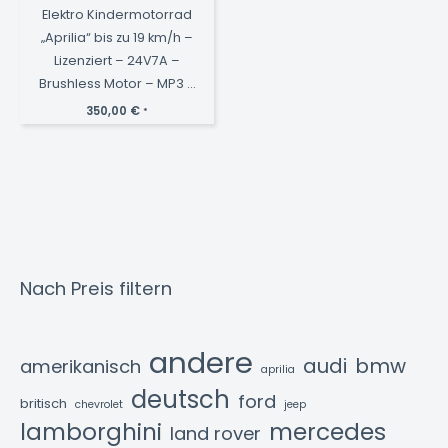
Elektro Kindermotorrad
„Aprilia“ bis zu 19 km/h –
Lizenziert – 24V7A –
Brushless Motor – MP3 +
EVA+Ledersitz
350,00
€
*
Nach Preis filtern
andere
audi
bmw
amerikanisch
aprilia
deutsch
ford
britisch
chevrolet
jeep
lamborghini
mercedes
land rover