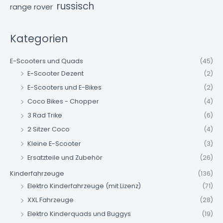
russisch
range rover
Kategorien
E-Scooters und Quads
(45)
E-Scooter Dezent
(2)
E-Scooters und E-Bikes
(2)
Coco Bikes - Chopper
(4)
3 Rad Trike
(6)
2 Sitzer Coco
(4)
Kleine E-Scooter
(3)
Ersatzteile und Zubehör
(26)
Kinderfahrzeuge
(136)
Elektro Kinderfahrzeuge (mit Lizenz)
(71)
XXL Fahrzeuge
(28)
Elektro Kinderquads und Buggys
(19)