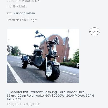
2.700,00
€
2.450,00
€
:
0
*
2
,
inkl. 19 % MwSt.
G
.
0
7
0
zzgl.
Versandkosten
E
0
0
€
Lieferzeit:
1 bis 3 Tage*
,
.
B
0
0
O
P
Angebot
€
T
R
O
D
U
K
T
I
M
E-Scooter mit Straßenzulassung - drei Räder Trike
35km/120km Reichweite, 60V | 2000W | 20AH/40AH/50AH
A
Akku CP3.1
N
1.750,00
€
–
2.350,00
€
*