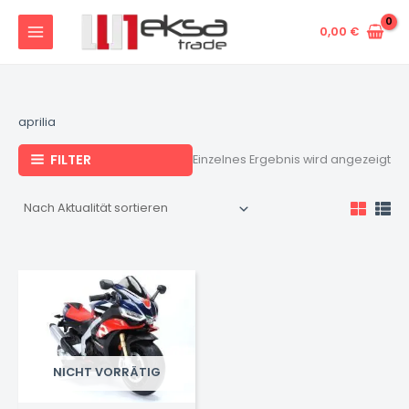
Zum
Inhalt
0,00
€
springen
aprilia
FILTER
Einzelnes Ergebnis wird angezeigt
NICHT VORRÄTIG