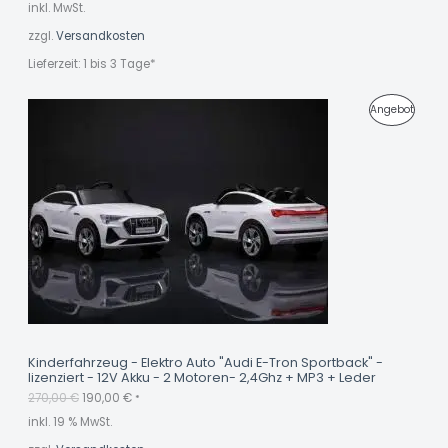
inkl. MwSt.
G
zzgl.
Versandkosten
E
Lieferzeit:
1 bis 3 Tage*
B
O
U
A
P
Angebot
r
k
T
s
t
R
p
u
r
e
O
ü
l
n
l
D
g
e
l
r
U
i
P
c
r
K
h
e
e
i
r
s
T
P
i
r
s
I
e
t
i
:
M
s
1
Kinderfahrzeug - Elektro Auto "Audi E-Tron Sportback" -
w
9
lizenziert - 12V Akku - 2 Motoren- 2,4Ghz + MP3 + Leder
A
a
0
270,00
€
190,00
€
r
,
*
N
:
0
inkl. 19 % MwSt.
2
0
G
7