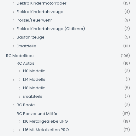
Elektro Kindermotorräder
(15)
Elektro Kinderfahrzeuge
(4)
Polizei/Feuerwehr
(9)
Elektro Kinderfahrzeuge (Oldtimer)
(2)
Baufahrzeuge
(5)
Ersatzteile
(13)
RC Modellbau
(106)
RC Autos
(16)
1:10 Modelle
(3)
1:14 Modelle
(1)
1:18 Modelle
(5)
Ersatzteile
(7)
RC Boote
(3)
RC Panzer und Militär
(87)
1:16 Metallgetriebe UPG
(19)
1:16 Mit Metallketten PRO
(17)