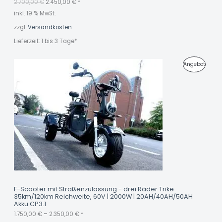
2.700,00
€
2.450,00
€
:
0
*
2
,
inkl. 19 % MwSt.
G
.
0
7
0
zzgl.
Versandkosten
E
0
0
€
Lieferzeit:
1 bis 3 Tage*
,
.
B
0
0
O
P
Angebot
€
T
R
O
D
U
K
T
I
M
E-Scooter mit Straßenzulassung - drei Räder Trike
35km/120km Reichweite, 60V | 2000W | 20AH/40AH/50AH
A
Akku CP3.1
N
1.750,00
€
–
2.350,00
€
*