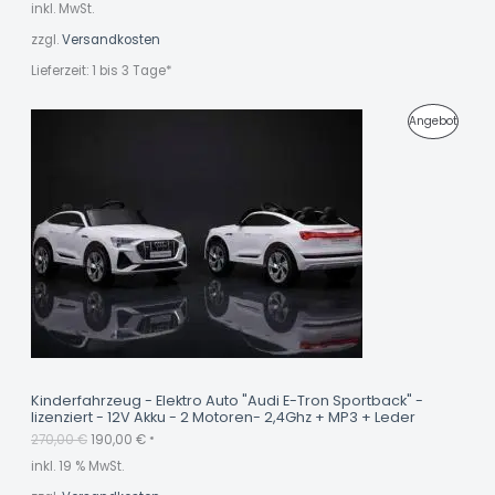
inkl. MwSt.
G
zzgl.
Versandkosten
E
Lieferzeit:
1 bis 3 Tage*
B
O
U
A
P
Angebot
r
k
T
s
t
R
p
u
r
e
O
ü
l
n
l
D
g
e
l
r
U
i
P
c
r
K
h
e
e
i
r
s
T
P
i
r
s
I
e
t
i
:
M
s
1
Kinderfahrzeug - Elektro Auto "Audi E-Tron Sportback" -
w
9
lizenziert - 12V Akku - 2 Motoren- 2,4Ghz + MP3 + Leder
A
a
0
270,00
€
190,00
€
r
,
*
N
:
0
inkl. 19 % MwSt.
2
0
G
7