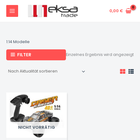
Zum
Inhalt
0,00
€
springen
1:14 Modelle
FILTER
Einzelnes Ergebnis wird angezeigt
NICHT VORRÄTIG