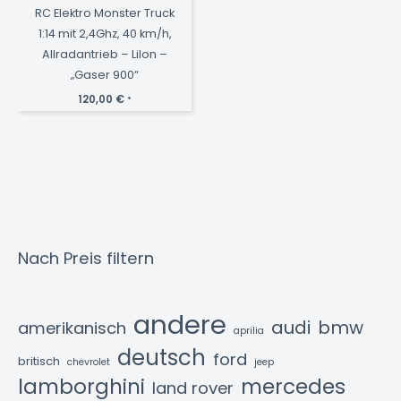
RC Elektro Monster Truck
1:14 mit 2,4Ghz, 40 km/h,
Allradantrieb – LiIon –
„Gaser 900“
120,00
€
*
Nach Preis filtern
andere
audi
bmw
amerikanisch
aprilia
deutsch
ford
britisch
chevrolet
jeep
lamborghini
mercedes
land rover