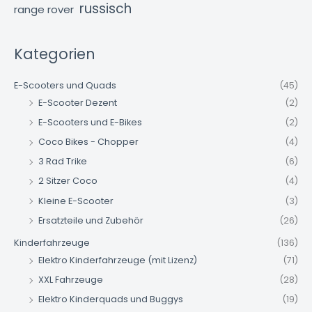
russisch
range rover
Kategorien
E-Scooters und Quads
(45)
E-Scooter Dezent
(2)
E-Scooters und E-Bikes
(2)
Coco Bikes - Chopper
(4)
3 Rad Trike
(6)
2 Sitzer Coco
(4)
Kleine E-Scooter
(3)
Ersatzteile und Zubehör
(26)
Kinderfahrzeuge
(136)
Elektro Kinderfahrzeuge (mit Lizenz)
(71)
XXL Fahrzeuge
(28)
Elektro Kinderquads und Buggys
(19)