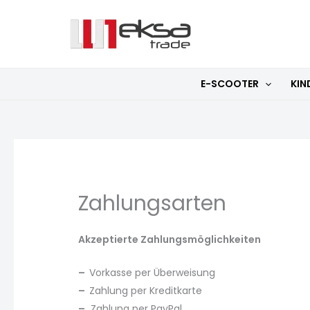
Zum
Inhalt
springen
E-SCOOTER
KIN
Zahlungsarten
Akzeptierte Zahlungsmöglichkeiten
–
Vorkasse per Überweisung
–
Zahlung per Kreditkarte
–
Zahlung per PayPal