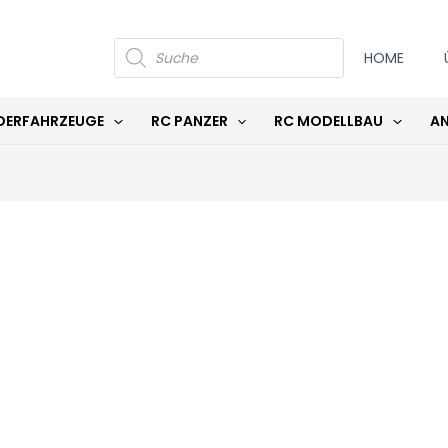
PRODUCTS
SEARCH
HOME
DERFAHRZEUGE
RC PANZER
RC MODELLBAU
AN