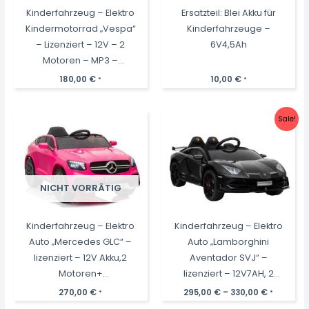
Kinderfahrzeug – Elektro
Ersatzteil: Blei Akku für
Kindermotorrad „Vespa“
Kinderfahrzeuge –
– Lizenziert – 12V – 2
6V4,5Ah
Motoren – MP3 –
Ledersitz + EVA
180,00
€
10,00
€
*
*
Sale!
NICHT VORRÄTIG
Kinderfahrzeug – Elektro
Kinderfahrzeug – Elektro
Auto „Mercedes GLC“ –
Auto „Lamborghini
lizenziert – 12V Akku,2
Aventador SVJ“ –
Motoren+
lizenziert – 12V7AH, 2
2,4Ghz+Ledersitz+EVA-
Motoren- 2,4Ghz
270,00
€
295,00
€
–
330,00
€
*
*
Pink
Fernsteuerung, MP3,