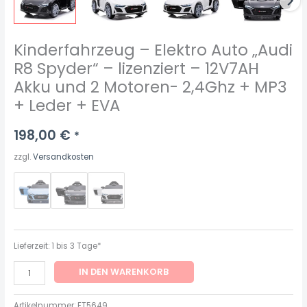
Motoren-
2,4Ghz
+
Kinderfahrzeug – Elektro Auto „Audi
MP3
R8 Spyder“ – lizenziert – 12V7AH
+
Akku und 2 Motoren- 2,4Ghz + MP3
Leder
+ Leder + EVA
+
EVA
198,00
€
*
Menge
zzgl.
Versandkosten
Lieferzeit:
1 bis 3 Tage*
IN DEN WARENKORB
Artikelnummer:
ET5649