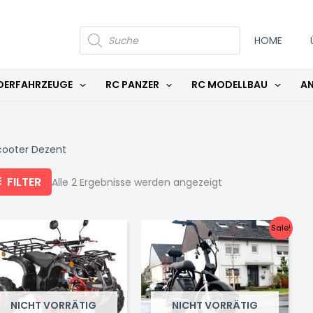
Nach
Aktualität
sortiert
PRODUCTS
SEARCH
HOME
DERFAHRZEUGE
RC PANZER
RC MODELLBAU
AN
cooter Dezent
FILTER
Alle 2 Ergebnisse werden angezeigt
Sale!
NICHT VORRÄTIG
NICHT VORRÄTIG