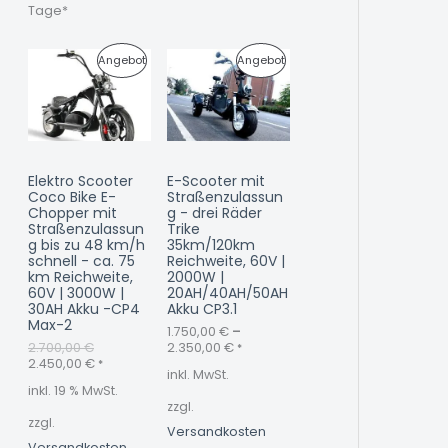
0
0
Tage*
O
O
€
€
U
A
P
P
Angebot
Angebot
T
T
r
k
s
t
R
R
p
u
r
e
O
O
ü
l
n
l
D
D
g
e
Elektro Scooter
E-Scooter mit
l
r
U
U
Coco Bike E-
Straßenzulassun
i
P
Chopper mit
g - drei Räder
c
r
K
K
Straßenzulassun
Trike
h
e
g bis zu 48 km/h
35km/120km
e
i
T
T
schnell - ca. 75
Reichweite, 60V |
r
s
km Reichweite,
2000W |
P
i
I
I
60V | 3000W |
20AH/40AH/50AH
r
s
30AH Akku -CP4
Akku CP3.1
e
t
M
M
Max-2
i
:
1.750,00
€
–
s
2
2.700,00
€
2.350,00
€
*
A
A
w
.
2.450,00
€
*
inkl. MwSt.
a
4
N
N
inkl. 19 % MwSt.
r
5
zzgl.
:
0
zzgl.
G
G
2
,
Versandkosten
.
0
Versandkosten