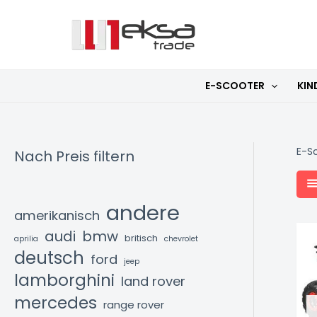
Zum
Inhalt
springen
E-SCOOTER
KIN
E-S
Nach Preis filtern
andere
amerikanisch
audi
bmw
britisch
aprilia
chevrolet
deutsch
ford
jeep
lamborghini
land rover
mercedes
range rover