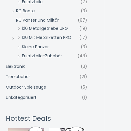
Ersatzteile
(7)
RC Boote
(3)
RC Panzer und Militär
(87)
1:16 Metallgetriebe UPG
(19)
1:16 Mit Metallketten PRO
(17)
Kleine Panzer
(3)
Ersatzteile-Zubehör
(48)
Elektronik
(3)
Tierzubehör
(21)
Outdoor Spielzeuge
(5)
Unkategorisiert
(1)
Hottest Deals
U
A
U
A