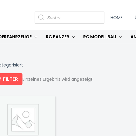
PRODUCTS
SEARCH
HOME
DERFAHRZEUGE
RC PANZER
RC MODELLBAU
AN
tegorisiert
FILTER
Einzelnes Ergebnis wird angezeigt