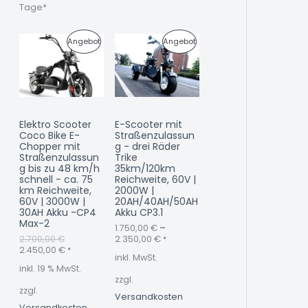
0
0
Tage*
O
O
€
€
U
A
P
P
Angebot
Angebot
T
T
r
k
s
t
R
R
p
u
r
e
O
O
ü
l
n
l
D
D
g
e
Elektro Scooter
E-Scooter mit
l
r
U
U
Coco Bike E-
Straßenzulassun
i
P
Chopper mit
g - drei Räder
c
r
K
K
Straßenzulassun
Trike
h
e
g bis zu 48 km/h
35km/120km
e
i
T
T
schnell - ca. 75
Reichweite, 60V |
r
s
km Reichweite,
2000W |
P
i
I
I
60V | 3000W |
20AH/40AH/50AH
r
s
30AH Akku -CP4
Akku CP3.1
e
t
M
M
Max-2
i
:
1.750,00
€
–
s
2
2.700,00
€
2.350,00
€
*
A
A
w
.
2.450,00
€
*
inkl. MwSt.
a
4
N
N
inkl. 19 % MwSt.
r
5
zzgl.
:
0
zzgl.
G
G
2
,
Versandkosten
.
0
Versandkosten