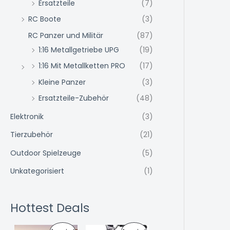
Ersatzteile
(7)
RC Boote
(3)
RC Panzer und Militär
(87)
1:16 Metallgetriebe UPG
(19)
1:16 Mit Metallketten PRO
(17)
Kleine Panzer
(3)
Ersatzteile-Zubehör
(48)
Elektronik
(3)
Tierzubehör
(21)
Outdoor Spielzeuge
(5)
Unkategorisiert
(1)
Hottest Deals
U
A
U
A