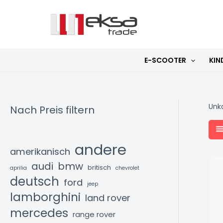
Zum
Inhalt
springen
E-SCOOTER
KIN
Unka
Nach Preis filtern
andere
amerikanisch
audi
bmw
britisch
aprilia
chevrolet
deutsch
ford
jeep
lamborghini
land rover
mercedes
range rover