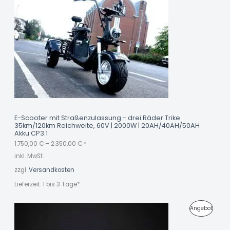
R
O
D
U
K
T
I
M
E-Scooter mit Straßenzulassung - drei Räder Trike
35km/120km Reichweite, 60V | 2000W | 20AH/40AH/50AH
A
Akku CP3.1
N
1.750,00
€
–
2.350,00
€
*
inkl. MwSt.
G
zzgl.
Versandkosten
E
Lieferzeit:
1 bis 3 Tage*
B
O
U
A
P
Angebot
r
k
T
s
t
R
p
u