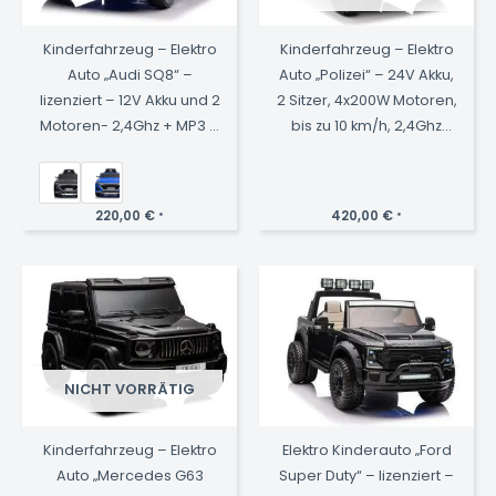
Kinderfahrzeug – Elektro
Kinderfahrzeug – Elektro
Auto „Audi SQ8“ –
Auto „Polizei“ – 24V Akku,
lizenziert – 12V Akku und 2
2 Sitzer, 4x200W Motoren,
Motoren- 2,4Ghz + MP3 +
bis zu 10 km/h, 2,4Ghz
Leder + EVA
Fernbedienung, EVA-
Reifen, Ledersitz
220,00
€
420,00
€
*
*
NICHT VORRÄTIG
Kinderfahrzeug – Elektro
Elektro Kinderauto „Ford
Auto „Mercedes G63
Super Duty“ – lizenziert –