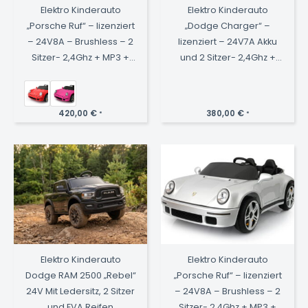
Elektro Kinderauto
Elektro Kinderauto
„Porsche Ruf“ – lizenziert
„Dodge Charger“ –
– 24V8A – Brushless – 2
lizenziert – 24V7A Akku
Sitzer- 2,4Ghz + MP3 +
und 2 Sitzer- 2,4Ghz +
Leder + EVA
MP3 + Leder + EVA
420,00
€
380,00
€
*
*
Elektro Kinderauto
Elektro Kinderauto
Dodge RAM 2500 „Rebel“
„Porsche Ruf“ – lizenziert
24V Mit Ledersitz, 2 Sitzer
– 24V8A – Brushless – 2
und EVA Reifen
Sitzer- 2,4Ghz + MP3 +