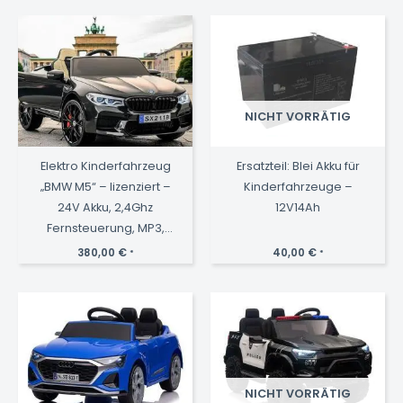
NICHT VORRÄTIG
Elektro Kinderfahrzeug
Ersatzteil: Blei Akku für
„BMW M5“ – lizenziert –
Kinderfahrzeuge –
24V Akku, 2,4Ghz
12V14Ah
Fernsteuerung, MP3,
Ledersitz+EVA-Schwarz
380,00
€
40,00
€
*
*
NICHT VORRÄTIG