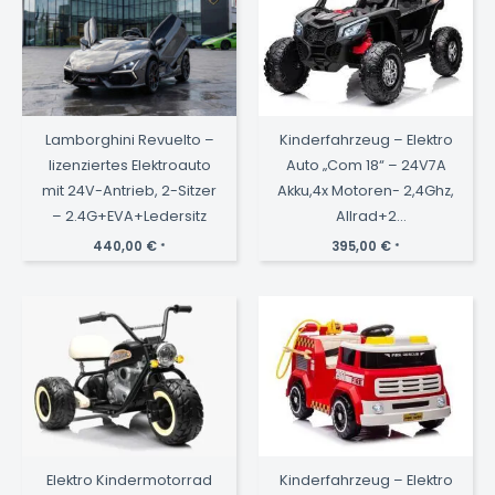
Lamborghini Revuelto –
Kinderfahrzeug – Elektro
lizenziertes Elektroauto
Auto „Com 18“ – 24V7A
mit 24V-Antrieb, 2-Sitzer
Akku,4x Motoren- 2,4Ghz,
– 2.4G+EVA+Ledersitz
Allrad+2
Sitzer+Ledersitz+EVA -
440,00
€
395,00
€
*
*
Schwarz
Elektro Kindermotorrad
Kinderfahrzeug – Elektro