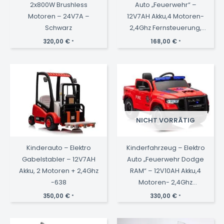
2x800W Brushless
Auto „Feuerwehr“ –
Motoren – 24V7A –
12V7AH Akku,4 Motoren-
Schwarz
2,4Ghz Fernsteuerung,
MP3+Sirene -911P
320,00
€
168,00
€
*
*
NICHT VORRÄTIG
Kinderauto – Elektro
Kinderfahrzeug – Elektro
Gabelstabler – 12V7AH
Auto „Feuerwehr Dodge
Akku, 2 Motoren + 2,4Ghz
RAM“ – 12V10AH Akku,4
-638
Motoren- 2,4Ghz
Fernsteuerung,
350,00
€
330,00
€
*
*
MP3+Sirene