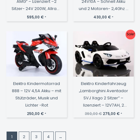
AMG“ – Lizenziert –2
24V10A – Schnell Akku
Sitzer- 24V 200W, Allrad-
und 2 Motoren- 2,4Ghz +
2,4Ghz,
MP3 + Leder + EVA -
595,00
€
430,00
€
*
*
MP3+Ledersitz+EVA-
Schwarz
Schwarz
Sale!
Elektro Kindermotorrad
Elektro Kinderfahrzeug
888 – 12V 4,5A Akku – mit
„Lamborghini Aventador
Stützräder, Musik und
SVJ Xago 2 Sitzer“ –
Lichter -Rot
lizenziert – 12V7AH, 2
Motoren- 2,4Ghz
Ursprünglicher
Aktueller
250,00
€
360,00
€
275,00
€
*
*
Preis
Preis
Fernsteuerung, MP3,
war:
ist:
360,00 €
275,00 €.
Ledersitz+EVA
1
2
3
4
→