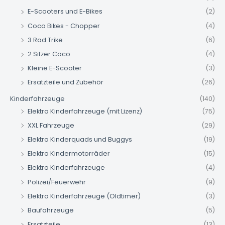
E-Scooters und E-Bikes
(2)
Coco Bikes - Chopper
(4)
3 Rad Trike
(6)
2 Sitzer Coco
(4)
Kleine E-Scooter
(3)
Ersatzteile und Zubehör
(26)
Kinderfahrzeuge
(140)
Elektro Kinderfahrzeuge (mit Lizenz)
(75)
XXL Fahrzeuge
(29)
Elektro Kinderquads und Buggys
(19)
Elektro Kindermotorräder
(15)
Elektro Kinderfahrzeuge
(4)
Polizei/Feuerwehr
(9)
Elektro Kinderfahrzeuge (Oldtimer)
(3)
Baufahrzeuge
(5)
Ersatzteile
(13)