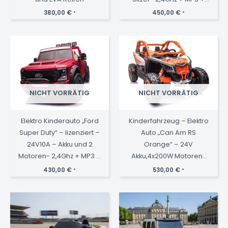
Leder + EVA Lackiert
380,00
€
450,00
€
*
*
NICHT VORRÄTIG
NICHT VORRÄTIG
Elektro Kinderauto „Ford
Kinderfahrzeug – Elektro
Super Duty“ – lizenziert –
Auto „Can Am RS
24V10A – Akku und 2
Orange“ – 24V
Motoren- 2,4Ghz + MP3 +
Akku,4x200W Motoren-
Leder + EVA -Rot
2,4Ghz, Allrad+2
430,00
€
530,00
€
*
*
Sitzer+Ledersitz+EVA