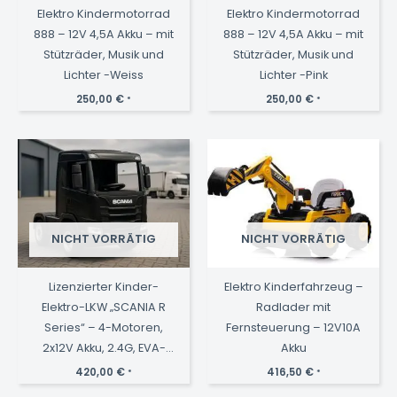
Elektro Kindermotorrad
Elektro Kindermotorrad
888 – 12V 4,5A Akku – mit
888 – 12V 4,5A Akku – mit
Stützräder, Musik und
Stützräder, Musik und
Lichter -Weiss
Lichter -Pink
250,00
€
250,00
€
*
*
NICHT VORRÄTIG
NICHT VORRÄTIG
Lizenzierter Kinder-
Elektro Kinderfahrzeug –
Elektro-LKW „SCANIA R
Radlader mit
Series“ – 4-Motoren,
Fernsteuerung – 12V10A
2x12V Akku, 2.4G, EVA-
Akku
Reifen, Ledersitz-
420,00
€
416,50
€
*
*
Schwarz