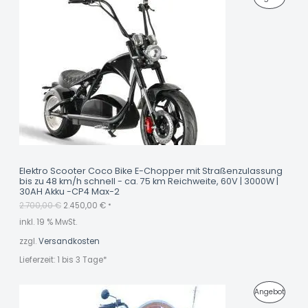
O
r
k
s
t
R
T
p
u
r
e
O
ü
l
n
l
D
g
e
l
r
U
i
P
c
r
K
h
e
e
i
r
s
T
P
i
r
s
I
e
t
i
:
M
s
2
Elektro Scooter Coco Bike E-Chopper mit Straßenzulassung
w
.
bis zu 48 km/h schnell - ca. 75 km Reichweite, 60V | 3000W |
A
a
4
30AH Akku -CP4 Max-2
r
5
N
2.700,00
€
2.450,00
€
:
0
*
2
,
inkl. 19 % MwSt.
G
.
0
7
0
zzgl.
Versandkosten
E
0
0
€
Lieferzeit:
1 bis 3 Tage*
,
.
B
0
0
O
P
Angebot
€
T