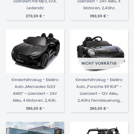
Lizenziert mit Mp3, EVA,
Lizenziert – 24V Akku, 4
Ledersitz
Motoren, 2,4Ghz
Fernsteuerung,
270,00
€
390,00
€
*
*
MP3+Ledersitz+EVA-
Schwarz
NICHT VORRÄTIG
Kinderfahrzeug – Elektro
Kinderfahrzeug – Elektro
Auto „Mercedes SL63
Auto „Porsche 911 RUF“ –
AMG“ – Lizenziert – 24V
Lizenziert – 12V Akku,
Akku, 4 Motoren, 2,4Ghz
2,4Ghz Fernsteuerung,
Fernsteuerung,
MP3+Ledersitz+EVA-
390,00
€
260,00
€
*
*
MP3+Ledersitz+EVA-
Schwarz
Lackiert Schwarz