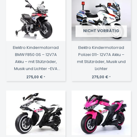
NICHT VORRÄTIG
Elektro Kindermotorrad
Elektro Kindermotorrad
BMW F850 GS – 12V7A
Polizei 011- 12V7A Akku –
Akku – mit Stützräder,
mit Stützräder, Musik und
Musik und Lichter -EVA
Lichter
Reifen
275,00
€
275,00
€
*
*