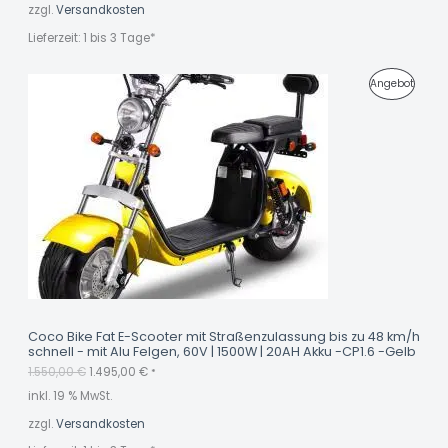
6
zzgl.
Versandkosten
0
€
E
,
.
Lieferzeit:
1 bis 3 Tage*
0
0
B
U
A
P
Angebot
€
O
r
k
s
t
R
T
p
u
r
e
O
ü
l
n
l
D
g
e
l
r
U
i
P
c
r
K
h
e
e
i
r
s
T
P
i
r
s
I
e
t
i
:
M
s
1
Coco Bike Fat E-Scooter mit Straßenzulassung bis zu 48 km/h
w
.
schnell - mit Alu Felgen, 60V | 1500W | 20AH Akku -CP1.6 -Gelb
A
a
4
1.550,00
€
1.495,00
€
r
9
*
N
:
5
inkl. 19 % MwSt.
1
,
G
.
0
zzgl.
Versandkosten
5
0
E
5