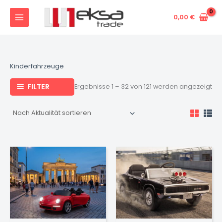
Na
Zum
Akt
sor
Inhalt
0,00
€
springen
Kinderfahrzeuge
FILTER
Ergebnisse 1 – 32 von 121 werden angezeigt