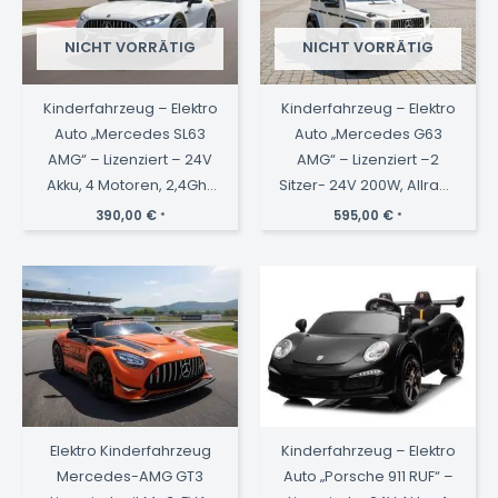
NICHT VORRÄTIG
NICHT VORRÄTIG
Kinderfahrzeug – Elektro
Kinderfahrzeug – Elektro
Auto „Mercedes SL63
Auto „Mercedes G63
AMG“ – Lizenziert – 24V
AMG“ – Lizenziert –2
Akku, 4 Motoren, 2,4Ghz
Sitzer- 24V 200W, Allrad-
Fernsteuerung,
2,4Ghz,
390,00
€
595,00
€
*
*
MP3+Ledersitz+EVA-
MP3+Ledersitz+EVA-
Lackiert Weiss
Weiss
Elektro Kinderfahrzeug
Kinderfahrzeug – Elektro
Mercedes-AMG GT3
Auto „Porsche 911 RUF“ –