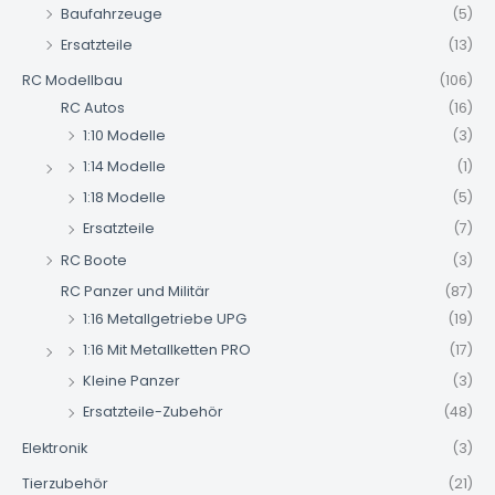
Baufahrzeuge
(5)
Ersatzteile
(13)
RC Modellbau
(106)
RC Autos
(16)
1:10 Modelle
(3)
1:14 Modelle
(1)
1:18 Modelle
(5)
Ersatzteile
(7)
RC Boote
(3)
RC Panzer und Militär
(87)
1:16 Metallgetriebe UPG
(19)
1:16 Mit Metallketten PRO
(17)
Kleine Panzer
(3)
Ersatzteile-Zubehör
(48)
Elektronik
(3)
Tierzubehör
(21)