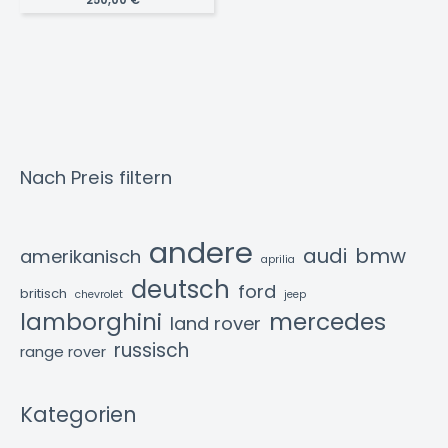
250,00
€
*
Nach Preis filtern
andere
audi
bmw
amerikanisch
aprilia
deutsch
ford
britisch
chevrolet
jeep
lamborghini
mercedes
land rover
russisch
range rover
Kategorien