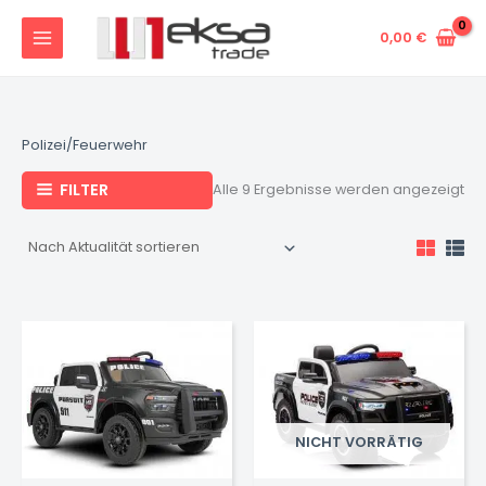
Na
Zum
Akt
sor
Inhalt
0,00
€
springen
Polizei/Feuerwehr
FILTER
Alle 9 Ergebnisse werden angezeigt
NICHT VORRÄTIG