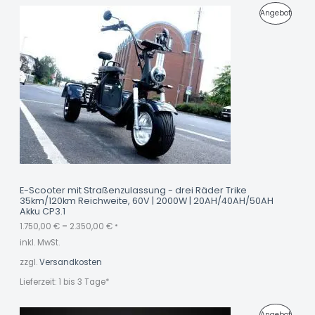
0
O
P
Angebot
€
T
R
O
D
U
K
T
I
M
E-Scooter mit Straßenzulassung - drei Räder Trike
35km/120km Reichweite, 60V | 2000W | 20AH/40AH/50AH
A
Akku CP3.1
N
1.750,00
€
–
2.350,00
€
*
inkl. MwSt.
G
zzgl.
Versandkosten
E
Lieferzeit:
1 bis 3 Tage*
B
O
U
A
P
Angebot