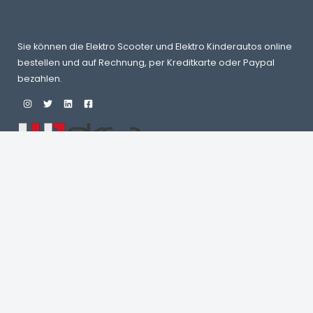
Sie können die Elektro Scooter und Elektro Kinderautos online
bestellen und auf Rechnung, per Kreditkarte oder Paypal
bezahlen.
Herzlich willkommen bei Eksa-Trade – Ihr Experte für Elektro-
Scooter, Elektro-Kinderfahrzeuge und RC-Modellbau im
Großhandel. Tauchen Sie ein in die Welt der Mobilität und
Entdeckung mit unseren hochwertigen Elektro-Scootern und
Kinderfahrzeugen. Als Großhändler bieten wir Ihnen eine
breite Palette an Produkten für den Einzelhandel und die
Industrie. Unser Sortiment umfasst zudem hochwertige RC-
Modelle für Enthusiasten und Profis im Modellbau. Vertrauen
Sie auf unsere langjährige Erfahrung und Qualität in der