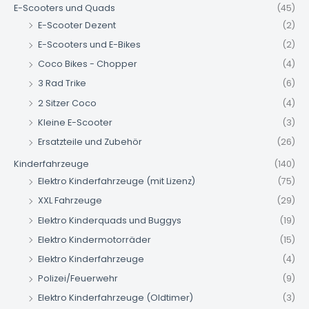
E-Scooters und Quads
(45)
E-Scooter Dezent
(2)
E-Scooters und E-Bikes
(2)
Coco Bikes - Chopper
(4)
3 Rad Trike
(6)
2 Sitzer Coco
(4)
Kleine E-Scooter
(3)
Ersatzteile und Zubehör
(26)
Kinderfahrzeuge
(140)
Elektro Kinderfahrzeuge (mit Lizenz)
(75)
XXL Fahrzeuge
(29)
Elektro Kinderquads und Buggys
(19)
Elektro Kindermotorräder
(15)
Elektro Kinderfahrzeuge
(4)
Polizei/Feuerwehr
(9)
Elektro Kinderfahrzeuge (Oldtimer)
(3)