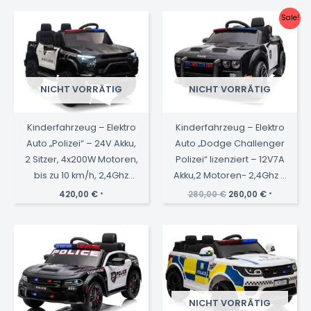
Sale!
NICHT VORRÄTIG
NICHT VORRÄTIG
Kinderfahrzeug – Elektro
Kinderfahrzeug – Elektro
Auto „Polizei“ – 24V Akku,
Auto „Dodge Challenger
2 Sitzer, 4x200W Motoren,
Polizei“ lizenziert – 12V7A
bis zu 10 km/h, 2,4Ghz
Akku,2 Motoren- 2,4Ghz +
Fernbedienung, EVA-
EVA+Ledersitz, MP3
Ursprünglicher
Aktueller
420,00
€
280,00
€
260,00
€
*
*
Preis
Preis
Reifen, Ledersitz
war:
ist:
280,00 €
260,00 €.
NICHT VORRÄTIG