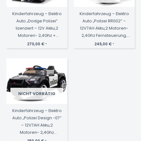
Kinderfahrzeug – Elektro
Kinderfahrzeug – Elektro
Auto „Dodge Polizei“
Auto „Polizei RR002“ –
lizenziert – 12V Akku,2
12V7AH Akku,2 Motoren-
Motoren- 2,4Ghz +
2,4Ghz Fernsteuerung,
Ledersitz, MP3
MP3+Sirene
270,00
€
245,00
€
*
*
NICHT VORRÄTIG
Kinderfahrzeug – Elektro
Auto „Polizei Design -07“
– 12V7AH Akku,2
Motoren- 2,4Ghz
Fernsteuerung, MP3