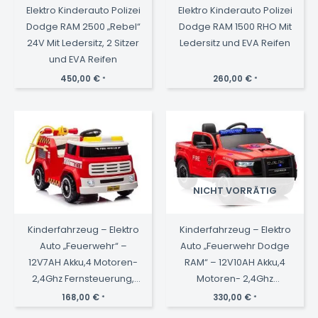
Elektro Kinderauto Polizei
Elektro Kinderauto Polizei
Dodge RAM 2500 „Rebel“
Dodge RAM 1500 RHO Mit
24V Mit Ledersitz, 2 Sitzer
Ledersitz und EVA Reifen
und EVA Reifen
450,00
€
260,00
€
*
*
NICHT VORRÄTIG
Kinderfahrzeug – Elektro
Kinderfahrzeug – Elektro
Auto „Feuerwehr“ –
Auto „Feuerwehr Dodge
12V7AH Akku,4 Motoren-
RAM“ – 12V10AH Akku,4
2,4Ghz Fernsteuerung,
Motoren- 2,4Ghz
MP3+Sirene -911P
Fernsteuerung,
168,00
€
330,00
€
*
*
MP3+Sirene