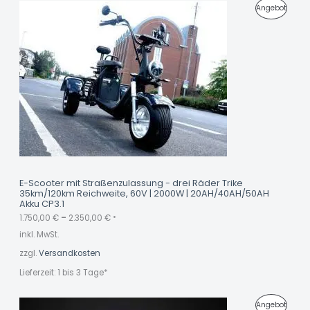
O
P
Angebot
€
T
R
O
D
U
K
T
I
M
E-Scooter mit Straßenzulassung - drei Räder Trike
35km/120km Reichweite, 60V | 2000W | 20AH/40AH/50AH
A
Akku CP3.1
N
1.750,00
€
–
2.350,00
€
*
inkl. MwSt.
G
zzgl.
Versandkosten
E
Lieferzeit:
1 bis 3 Tage*
B
O
U
A
P
Angebot