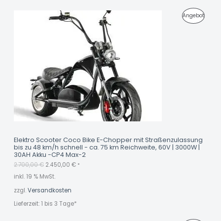
0
B
U
A
P
Angebot
€
O
r
k
s
t
R
T
p
u
r
e
O
ü
l
n
l
D
g
e
l
r
U
i
P
c
r
K
h
e
e
i
r
s
T
P
i
r
s
I
e
t
i
:
M
s
2
Elektro Scooter Coco Bike E-Chopper mit Straßenzulassung
w
.
bis zu 48 km/h schnell - ca. 75 km Reichweite, 60V | 3000W |
A
a
4
30AH Akku -CP4 Max-2
r
5
N
2.700,00
€
2.450,00
€
:
0
*
2
,
inkl. 19 % MwSt.
G
.
0
7
0
zzgl.
Versandkosten
E
0
0
€
Lieferzeit:
1 bis 3 Tage*
,
.
B
0
0