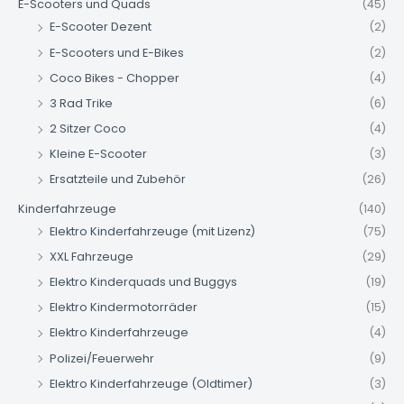
E-Scooters und Quads
(45)
E-Scooter Dezent
(2)
E-Scooters und E-Bikes
(2)
Coco Bikes - Chopper
(4)
3 Rad Trike
(6)
2 Sitzer Coco
(4)
Kleine E-Scooter
(3)
Ersatzteile und Zubehör
(26)
Kinderfahrzeuge
(140)
Elektro Kinderfahrzeuge (mit Lizenz)
(75)
XXL Fahrzeuge
(29)
Elektro Kinderquads und Buggys
(19)
Elektro Kindermotorräder
(15)
Elektro Kinderfahrzeuge
(4)
Polizei/Feuerwehr
(9)
Elektro Kinderfahrzeuge (Oldtimer)
(3)