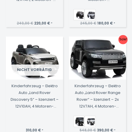
2,4Ghz Fernsteuerung,
2,4Ghz+Ledersitz+EVA
MP3, Ledersitz+EVA
Ursprünglicher
Aktueller
Ursprünglicher
Aktueller
240,00
€
220,00
€
245,00
€
180,00
€
*
*
Preis
Preis
Preis
Preis
war:
ist:
war:
ist:
240,00 €
220,00 €.
245,00 €
180,00 €.
Sale!
NICHT VORRÄTIG
Kinderfahrzeug – Elektro
Kinderfahrzeug – Elektro
Auto „Land Rover
Auto „Land Rover Range
Discovery 5“ – lizenziert –
Rover“ – lizenziert – 2x
12V10AH, 4 Motoren-
12V7AH, 4 Motoren-
2,4Ghz Fernsteuerung,
2,4Ghz Fernsteuerung,
MP3,
MP3, Ledersitz+EVA
Ledersitz+EVA+lackiert
Ursprünglicher
Aktueller
310,00
€
548,00
€
390,00
€
*
*