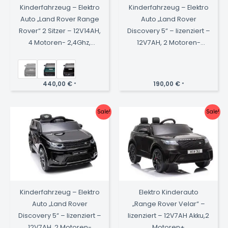
Kinderfahrzeug – Elektro
Kinderfahrzeug – Elektro
Auto „Land Rover Range
Auto „Land Rover
Rover“ 2 Sitzer – 12V14AH,
Discovery 5“ – lizenziert –
4 Motoren- 2,4Ghz,
12V7AH, 2 Motoren-
Bluetooth,
2,4Ghz Fernsteuerung,
Ledersitz+EVA+Lackiert
MP3, Ledersitz+EVA-Pink
440,00
€
190,00
€
*
*
Sale!
Sale!
Kinderfahrzeug – Elektro
Elektro Kinderauto
Auto „Land Rover
„Range Rover Velar“ –
Discovery 5“ – lizenziert –
lizenziert – 12V7AH Akku,2
12V7AH, 2 Motoren-
Motoren+