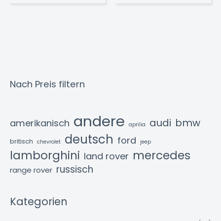
Preis
Preis
war:
ist:
548,00 €
390,00 €.
Nach Preis filtern
andere
audi
bmw
amerikanisch
aprilia
deutsch
ford
britisch
chevrolet
jeep
lamborghini
mercedes
land rover
russisch
range rover
Kategorien