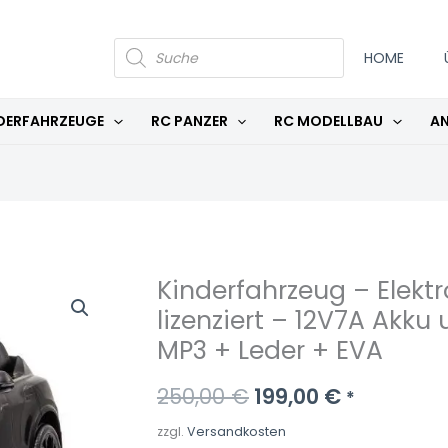
PRODUCTS
SEARCH
HOME
DERFAHRZEUGE
RC PANZER
RC MODELLBAU
AN
Kinderfahrzeug – Elektr
Kinderfahrzeug
Ursprünglicher
Aktueller
lizenziert – 12V7A Akku
-
Preis
Preis
Elektro
MP3 + Leder + EVA
war:
ist:
Auto
"Audi
250,00
€
199,00
€
*
250,00 €
199,00 €.
RS
zzgl.
Versandkosten
Q8"