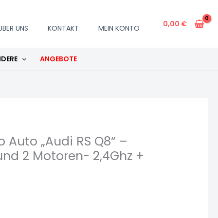
250,00 €
199,00 €.
0,00
€
ÜBER UNS
KONTAKT
MEIN KONTO
DERE
ANGEBOTE
o Auto „Audi RS Q8“ –
 und 2 Motoren- 2,4Ghz +