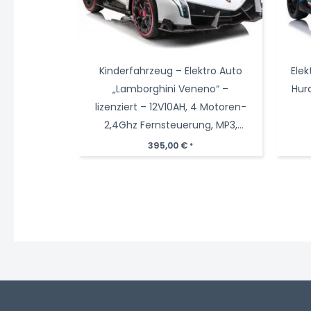
Kinderfahrzeug – Elektro Auto
Elek
„Lamborghini Veneno“ –
Hura
lizenziert – 12V10AH, 4 Motoren-
2,4Ghz Fernsteuerung, MP3,
Ledersitz+EVA+Allrad+2 Sitzer
395,00
€
*