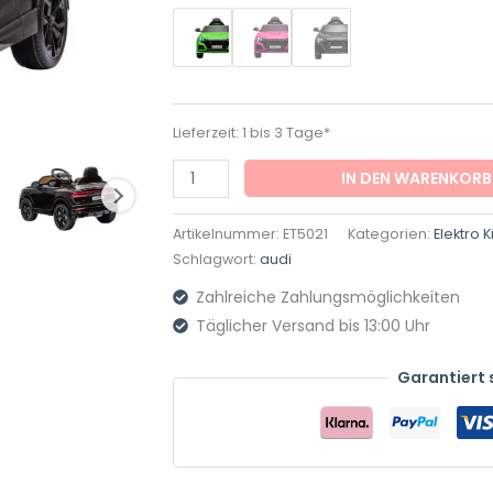
-
lizenziert
-
12V7A
Lieferzeit:
1 bis 3 Tage*
Akku
und
IN DEN WARENKORB
2
Motoren-
Artikelnummer:
ET5021
Kategorien:
Elektro 
2,4Ghz
Schlagwort:
audi
+
Zahlreiche Zahlungsmöglichkeiten
MP3
Täglicher Versand bis 13:00 Uhr
+
Leder
Garantiert 
+
EVA
Menge