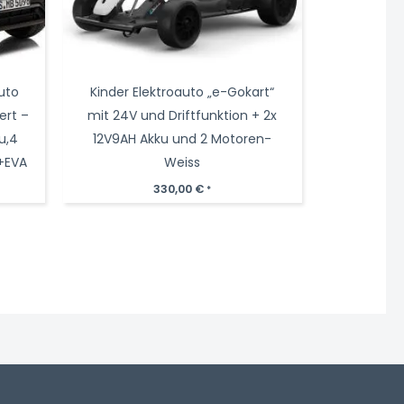
uto
Kinder Elektroauto „e-Gokart“
ert –
mit 24V und Driftfunktion + 2x
u,4
12V9AH Akku und 2 Motoren-
+EVA
Weiss
330,00
€
*