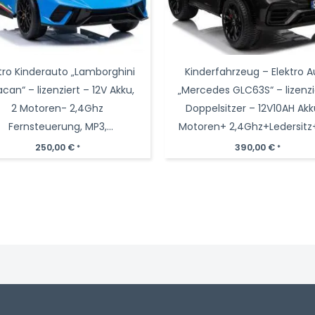
tro Kinderauto „Lamborghini
Kinderfahrzeug – Elektro A
can“ – lizenziert – 12V Akku,
„Mercedes GLC63S“ – lizenzi
2 Motoren- 2,4Ghz
Doppelsitzer – 12V10AH Akk
Fernsteuerung, MP3,
Motoren+ 2,4Ghz+Ledersitz
Ledersitz+EVA
250,00
€
390,00
€
*
*