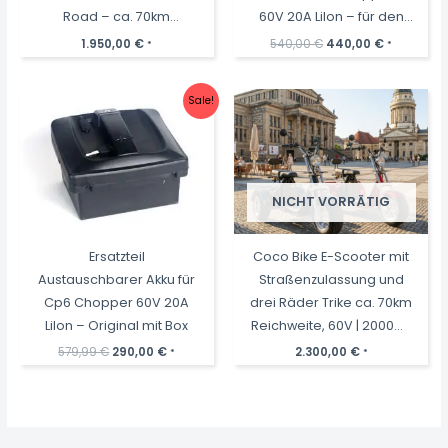
Road – ca. 70km
60V 20A LiIon – für den
Reichweite, 2 Motoren |
Unterboden
Ursprünglicher
Aktueller
1.950,00
€
540,00
€
440,00
€
*
*
Preis
Preis
60V | 4000W | 2 x 20AH
war:
ist:
540,00 €
440,00 €.
Akkus
Sale!
NICHT VORRÄTIG
Ersatzteil
Coco Bike E-Scooter mit
Austauschbarer Akku für
Straßenzulassung und
Cp6 Chopper 60V 20A
drei Räder Trike ca. 70km
LiIon – Original mit Box
Reichweite, 60V | 2000W |
40AH Akku
Ursprünglicher
Aktueller
579,99
€
290,00
€
2.300,00
€
*
*
Preis
Preis
war:
ist:
579,99 €
290,00 €.