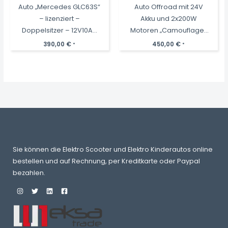
Auto „Mercedes GLC63S“
Auto Offroad mit 24V
– lizenziert –
Akku und 2x200W
Doppelsitzer – 12V10AH
Motoren „Camouflage“
Akku,4 Motoren+
2,4Ghz+Ledersitz+EVA
390,00
€
450,00
€
*
*
2,4Ghz+Ledersitz+EVA
Sie können die Elektro Scooter und Elektro Kinderautos online
bestellen und auf Rechnung, per Kreditkarte oder Paypal
bezahlen.