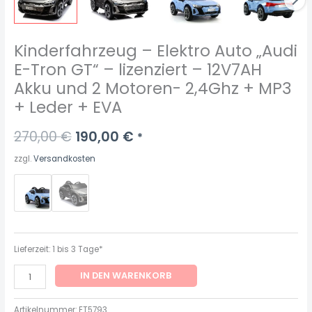
2
Motoren-
2,4Ghz
Kinderfahrzeug – Elektro Auto „Audi
+
E-Tron GT“ – lizenziert – 12V7AH
MP3
Akku und 2 Motoren- 2,4Ghz + MP3
+
+ Leder + EVA
Leder
+
270,00
€
190,00
€
*
EVA
Menge
zzgl.
Versandkosten
Lieferzeit:
1 bis 3 Tage*
IN DEN WARENKORB
Artikelnummer:
ET5793