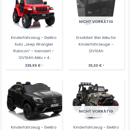
NICHT VORRÄTIG
Kinderfahrzeug – Elektro
Ersatzteil: Blei Akku für
Auto „Jeep Wrangler
Kinderfahrzeuge –
Rubicon“ – lizenziert –
12V10Ah
12V10AH Akku + 4
Motoren +
339,99
€
30,00
€
*
*
2,4Ghz+Ledersitz+EVA -
Rot
NICHT VORRÄTIG
Kinderfahrzeug – Elektro
Kinderfahrzeug – Elektro