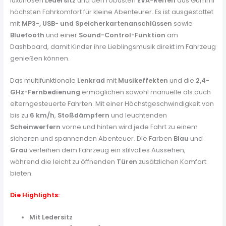
luxuriösen
Ledersitz
und den robusten
EVA-Reifen
aus Gummi
höchsten Fahrkomfort für kleine Abenteurer. Es ist ausgestattet
mit
MP3-, USB- und Speicherkartenanschlüssen
sowie
Bluetooth
und einer
Sound-Control-Funktion
am
Dashboard, damit Kinder ihre Lieblingsmusik direkt im Fahrzeug
genießen können.
Das multifunktionale
Lenkrad
mit
Musikeffekten
und die
2,4-
GHz-Fernbedienung
ermöglichen sowohl manuelle als auch
elterngesteuerte Fahrten. Mit einer Höchstgeschwindigkeit von
bis zu
6 km/h
,
Stoßdämpfern
und leuchtenden
Scheinwerfern
vorne und hinten wird jede Fahrt zu einem
sicheren und spannenden Abenteuer. Die Farben
Blau
und
Grau
verleihen dem Fahrzeug ein stilvolles Aussehen,
während die leicht zu öffnenden
Türen
zusätzlichen Komfort
bieten.
Die Highlights:
Mit Ledersitz