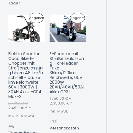
0
0
Tage*
O
O
€
€
U
A
P
P
Angebot
Angebot
T
T
r
k
s
t
R
R
p
u
r
e
O
O
ü
l
n
l
D
D
g
e
Elektro Scooter
E-Scooter mit
l
r
U
U
Coco Bike E-
Straßenzulassun
i
P
Chopper mit
g - drei Räder
c
r
K
K
Straßenzulassun
Trike
h
e
g bis zu 48 km/h
35km/120km
e
i
T
T
schnell - ca. 75
Reichweite, 60V |
r
s
km Reichweite,
2000W |
P
i
I
I
60V | 3000W |
20AH/40AH/50AH
r
s
30AH Akku -CP4
Akku CP3.1
e
t
M
M
Max-2
i
:
1.750,00
€
–
s
2
2.700,00
€
2.350,00
€
*
A
A
w
.
2.450,00
€
*
inkl. MwSt.
a
4
N
N
inkl. 19 % MwSt.
r
5
zzgl.
:
0
zzgl.
G
G
2
,
Versandkosten
.
0
Versandkosten