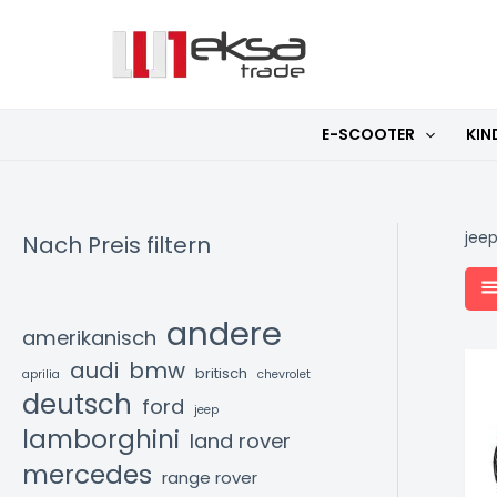
Zum
Inhalt
springen
E-SCOOTER
KIN
jee
Nach Preis filtern
andere
amerikanisch
audi
bmw
britisch
aprilia
chevrolet
deutsch
ford
jeep
lamborghini
land rover
mercedes
range rover