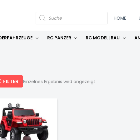
PRODUCTS
SEARCH
HOME
DERFAHRZEUGE
RC PANZER
RC MODELLBAU
AN
p
FILTER
Einzelnes Ergebnis wird angezeigt