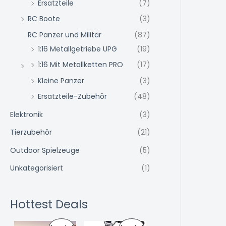
Ersatzteile
(7)
RC Boote
(3)
RC Panzer und Militär
(87)
1:16 Metallgetriebe UPG
(19)
1:16 Mit Metallketten PRO
(17)
Kleine Panzer
(3)
Ersatzteile-Zubehör
(48)
Elektronik
(3)
Tierzubehör
(21)
Outdoor Spielzeuge
(5)
Unkategorisiert
(1)
Hottest Deals
U
A
U
A