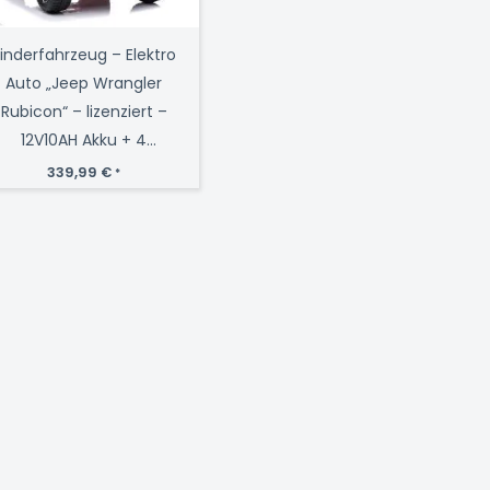
inderfahrzeug – Elektro
Auto „Jeep Wrangler
Rubicon“ – lizenziert –
12V10AH Akku + 4
Motoren +
339,99
€
*
2,4Ghz+Ledersitz+EVA -
Rot