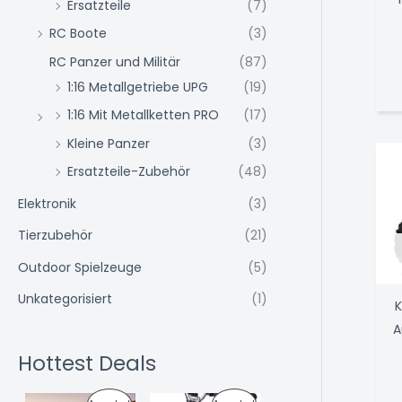
Ersatzteile
(7)
RC Boote
(3)
RC Panzer und Militär
(87)
1:16 Metallgetriebe UPG
(19)
1:16 Mit Metallketten PRO
(17)
Kleine Panzer
(3)
Ersatzteile-Zubehör
(48)
Elektronik
(3)
Tierzubehör
(21)
Outdoor Spielzeuge
(5)
Unkategorisiert
(1)
K
A
Hottest Deals
U
A
U
A