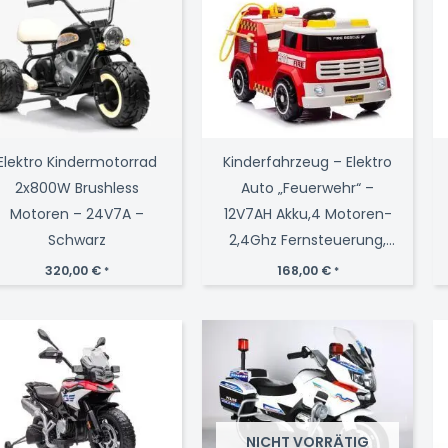
Elektro Kindermotorrad
Kinderfahrzeug – Elektro
2x800W Brushless
Auto „Feuerwehr“ –
Motoren – 24V7A –
12V7AH Akku,4 Motoren-
Schwarz
2,4Ghz Fernsteuerung,
MP3+Sirene -911P
320,00
€
168,00
€
*
*
NICHT VORRÄTIG