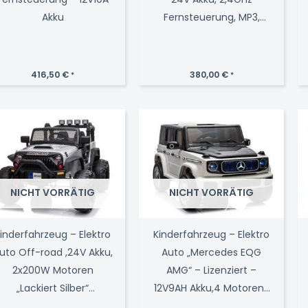
Akku
Fernsteuerung, MP3,
Ledersitz+EVA-Schwarz
416,50
€
380,00
€
*
*
NICHT VORRÄTIG
NICHT VORRÄTIG
inderfahrzeug – Elektro
Kinderfahrzeug – Elektro
uto Off-road ,24V Akku,
Auto „Mercedes EQG
2x200W Motoren
AMG“ – Lizenziert –
„Lackiert Silber“
12V9AH Akku,4 Motoren-
2,4Ghz+Ledersitz+EVA
2,4Ghz Fernsteuerung,