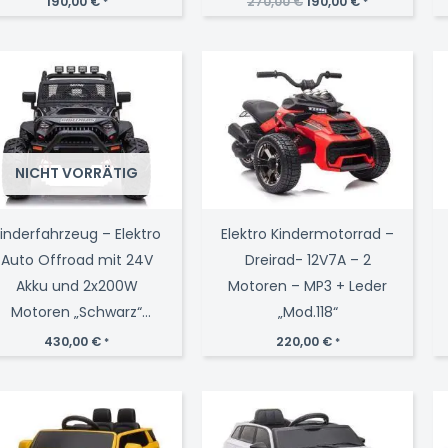
Ursprünglicher
Aktueller
190,00
€
270,00
€
190,00
€
*
*
Preis
Preis
war:
ist:
270,00 €
190,00 €.
NICHT VORRÄTIG
inderfahrzeug – Elektro
Elektro Kindermotorrad –
Auto Offroad mit 24V
Dreirad- 12V7A – 2
Akku und 2x200W
Motoren – MP3 + Leder
Motoren „Schwarz“
„Mod.118“
2,4Ghz+Ledersitz+EVA
430,00
€
220,00
€
*
*