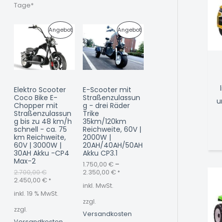
0
0
Tage*
O
O
€
€
U
A
P
P
Angebot
Angebot
T
T
r
k
s
t
R
R
p
u
r
e
O
O
ü
l
n
l
D
D
g
e
Elektro Scooter
E-Scooter mit
l
r
U
U
Coco Bike E-
Straßenzulassun
i
P
u
Chopper mit
g - drei Räder
c
r
K
K
Straßenzulassun
Trike
h
e
g bis zu 48 km/h
35km/120km
e
i
T
T
schnell - ca. 75
Reichweite, 60V |
r
s
km Reichweite,
2000W |
P
i
I
I
60V | 3000W |
20AH/40AH/50AH
r
s
30AH Akku -CP4
Akku CP3.1
e
t
M
M
Max-2
i
:
1.750,00
€
–
s
2
2.700,00
€
2.350,00
€
*
A
A
w
.
2.450,00
€
*
inkl. MwSt.
a
4
N
N
inkl. 19 % MwSt.
r
5
zzgl.
:
0
zzgl.
G
G
2
,
Versandkosten
.
0
Versandkosten