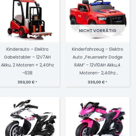
NICHT VORRÄTIG
Kinderauto – Elektro
Kinderfahrzeug – Elektro
Gabelstabler – 12V7AH
Auto „Feuerwehr Dodge
Akku, 2 Motoren + 2,4Ghz
RAM“ – 12V10AH Akku,4
-638
Motoren- 2,4Ghz
Fernsteuerung,
350,00
€
330,00
€
*
*
MP3+Sirene