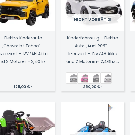
NICHT VORRÄTIG
Elektro Kinderauto
Kinderfahrzeug – Elektro
„Chevrolet Tahoe“ –
Auto „Audi RS6“ –
lizenziert – 12V7AH Akku
lizenziert – 12V7AH Akku
nd 2 Motoren- 2,4Ghz +
und 2 Motoren- 2,4Ghz +
MP3 + Leder + EVA
MP3 + Leder + EVA
175,00
€
250,00
€
*
*