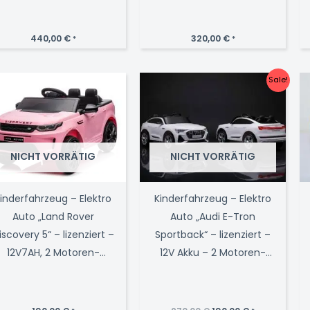
MP3+Ledersitz+EVA
440,00
€
320,00
€
*
*
Sale!
NICHT VORRÄTIG
NICHT VORRÄTIG
inderfahrzeug – Elektro
Kinderfahrzeug – Elektro
Auto „Land Rover
Auto „Audi E-Tron
iscovery 5“ – lizenziert –
Sportback“ – lizenziert –
12V7AH, 2 Motoren-
12V Akku – 2 Motoren-
2,4Ghz Fernsteuerung,
2,4Ghz + MP3 + Leder
MP3, Ledersitz+EVA-Pink