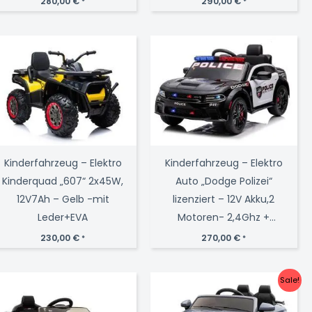
280,00
€
290,00
€
*
*
Kinderfahrzeug – Elektro
Kinderfahrzeug – Elektro
Kinderquad „607“ 2x45W,
Auto „Dodge Polizei“
12V7Ah – Gelb -mit
lizenziert – 12V Akku,2
Leder+EVA
Motoren- 2,4Ghz +
Ledersitz, MP3
230,00
€
270,00
€
*
*
Sale!