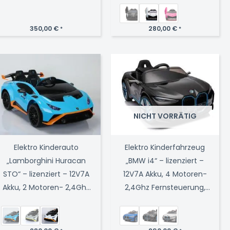
Schwarz
MP3, Ledersitz+EVA
350,00
€
280,00
€
*
*
NICHT VORRÄTIG
Elektro Kinderauto
Elektro Kinderfahrzeug
„Lamborghini Huracan
„BMW i4“ – lizenziert –
STO“ – lizenziert – 12V7A
12V7A Akku, 4 Motoren-
Akku, 2 Motoren- 2,4Ghz
2,4Ghz Fernsteuerung,
Fernsteuerung, MP3,
MP3, Ledersitz+EVA
Ledersitz+EVA