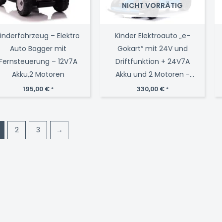
NICHT VORRÄTIG
inderfahrzeug – Elektro
Kinder Elektroauto „e-
Auto Bagger mit
Gokart“ mit 24V und
Fernsteuerung – 12V7A
Driftfunktion + 24V7A
Akku,2 Motoren
Akku und 2 Motoren -
Blau
195,00
€
330,00
€
*
*
2
3
→