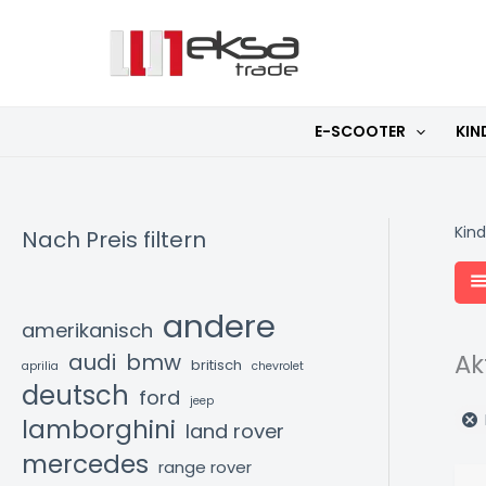
Zum
Inhalt
springen
E-SCOOTER
KIN
Kin
Nach Preis filtern
andere
amerikanisch
Ak
audi
bmw
britisch
aprilia
chevrolet
deutsch
ford
jeep
lamborghini
land rover
mercedes
range rover