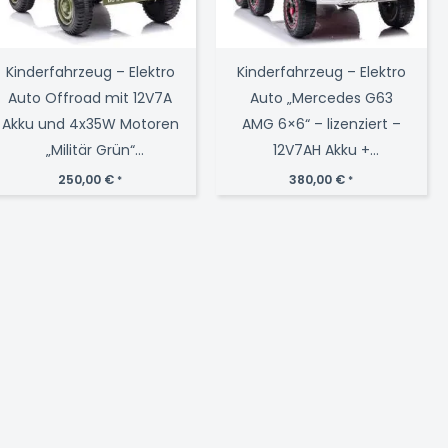
Kinderfahrzeug – Elektro
Kinderfahrzeug – Elektro
Auto Offroad mit 12V7A
Auto „Mercedes G63
Akku und 4x35W Motoren
AMG 6×6“ – lizenziert –
„Militär Grün“
12V7AH Akku +
2,4Ghz+Ledersitz+EVA
2,4Ghz+Ledersitz+EVA-
250,00
€
380,00
€
*
*
Weiss