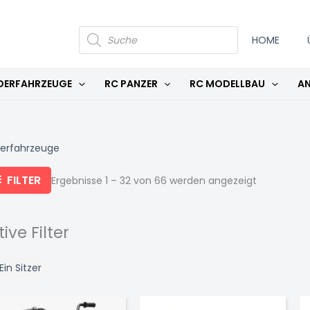
Nach
Aktualität
sortiert
PRODUCTS
SEARCH
HOME
DERFAHRZEUGE
RC PANZER
RC MODELLBAU
AN
derfahrzeuge
FILTER
Ergebnisse 1 – 32 von 66 werden angezeigt
tive Filter
Ein Sitzer