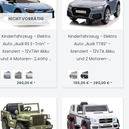
NICHT VORRÄTIG
Kinderfahrzeug – Elektro
Kinderfahrzeug – Elektro
Auto „Audi RS E-Tron“ –
Auto „Audi TTRS“ –
lizenziert – 12V7AH Akku
lizenziert – 12V7A Akku
und 4 Motoren- 2,4Ghz +
und 2 Motoren-
MP3 + Leder + EVA
2,4Ght+MP3+EVA+Leder
280,00
€
195,00
€
–
280,00
€
*
*