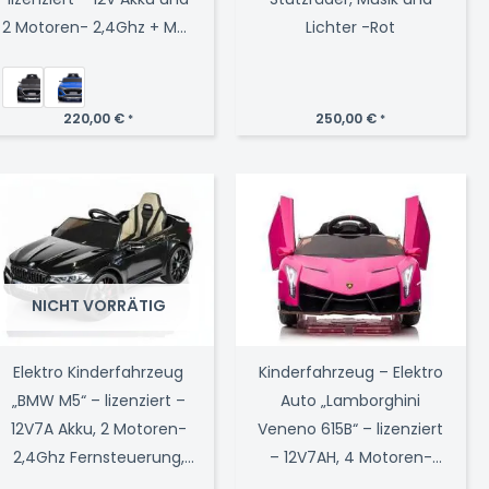
2 Motoren- 2,4Ghz + MP3
Lichter -Rot
+ Leder + EVA
220,00
€
250,00
€
*
*
NICHT VORRÄTIG
Elektro Kinderfahrzeug
Kinderfahrzeug – Elektro
„BMW M5“ – lizenziert –
Auto „Lamborghini
12V7A Akku, 2 Motoren-
Veneno 615B“ – lizenziert
2,4Ghz Fernsteuerung,
– 12V7AH, 4 Motoren-
MP3, Ledersitz+EVA-
2,4Ghz Fernsteuerung,