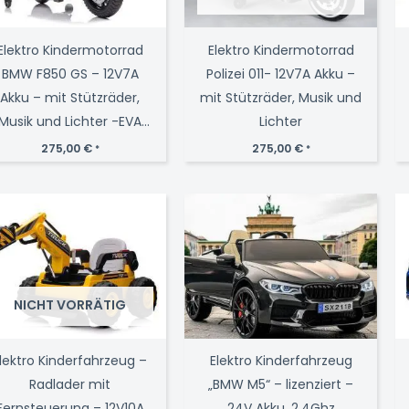
Elektro Kindermotorrad
Elektro Kindermotorrad
BMW F850 GS – 12V7A
Polizei 011- 12V7A Akku –
Akku – mit Stützräder,
mit Stützräder, Musik und
Musik und Lichter -EVA
Lichter
Reifen
275,00
€
275,00
€
*
*
NICHT VORRÄTIG
lektro Kinderfahrzeug –
Elektro Kinderfahrzeug
Radlader mit
„BMW M5“ – lizenziert –
Fernsteuerung – 12V10A
24V Akku, 2,4Ghz