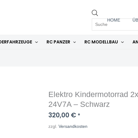
PRODUCTS
HOME
ÜB
SEARCH
DERFAHRZEUGE
RC PANZER
RC MODELLBAU
AN
Elektro Kindermotorrad 
Elektro
Kindermotorrad
24V7A – Schwarz
2x800W
320,00
€
*
Brushless
Motoren
zzgl.
Versandkosten
-