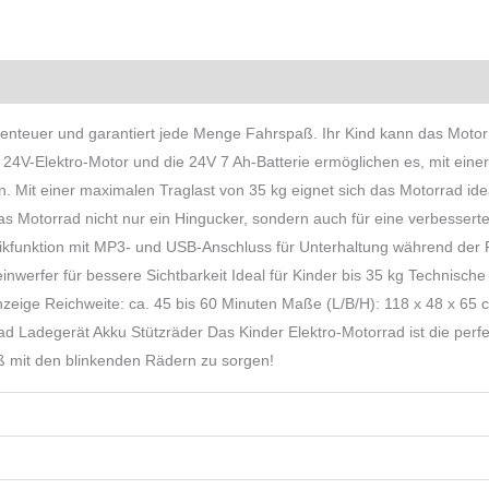
Produktsicherheit
Rezensionen (0)
benteuer und garantiert jede Menge Fahrspaß. Ihr Kind kann das Motor
 24V-Elektro-Motor und die 24V 7 Ah-Batterie ermöglichen es, mit eine
n. Mit einer maximalen Traglast von 35 kg eignet sich das Motorrad ide
 Motorrad nicht nur ein Hingucker, sondern auch für eine verbesserte
funktion mit MP3- und USB-Anschluss für Unterhaltung während der Fah
werfer für bessere Sichtbarkeit Ideal für Kinder bis 35 kg Technisc
nzeige Reichweite: ca. 45 bis 60 Minuten Maße (L/B/H): 118 x 48 x 65 
d Ladegerät Akku Stützräder Das Kinder Elektro-Motorrad ist die perf
ß mit den blinkenden Rädern zu sorgen!