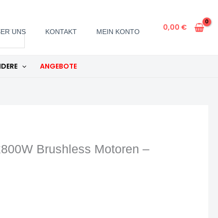
-
24V7A
0,00
€
ER UNS
KONTAKT
MEIN KONTO
-
Schwarz
Menge
DERE
ANGEBOTE
2x800W Brushless Motoren –