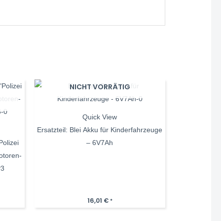
NICHT VORRÄTIG
Quick View
Ersatzteil: Blei Akku für Kinderfahrzeuge
Polizei
– 6V7Ah
otoren-
P3
16,01
€
*