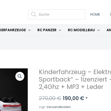
PRODUCTS
SEARCH
HOME
DERFAHRZEUGE
RC PANZER
RC MODELLBAU
AN
Kinderfahrzeug – Elektr
Ursprünglicher
Aktueller
Sportback“ – lizenziert
Preis
Preis
2,4Ghz + MP3 + Leder
war:
ist:
270,00
€
190,00
€
*
270,00 €
190,00 €.
zzgl.
Versandkosten