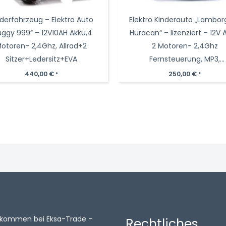
nderfahrzeug – Elektro Auto
Elektro Kinderauto „Lambor
uggy 999“ – 12V10AH Akku,4
Huracan“ – lizenziert – 12V 
otoren- 2,4Ghz, Allrad+2
2 Motoren- 2,4Ghz
Sitzer+Ledersitz+EVA
Fernsteuerung, MP3,
Ledersitz+EVA
440,00
€
250,00
€
*
*
illkommen bei Eksa-Trade –
Rechtliches