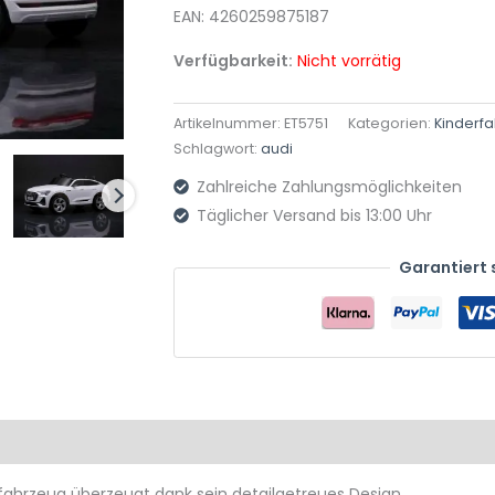
EAN: 4260259875187
Verfügbarkeit:
Nicht vorrätig
Artikelnummer:
ET5751
Kategorien:
Kinderf
Schlagwort:
audi
Zahlreiche Zahlungsmöglichkeiten
Täglicher Versand bis 13:00 Uhr
Garantiert 
Produktsicherheit
Rezensionen (0)
rfahrzeug überzeugt dank sein detailgetreues Design.