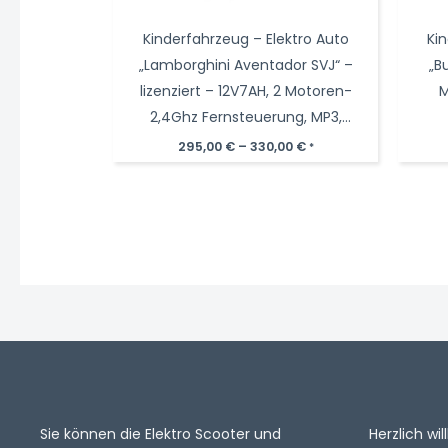
Kinderfahrzeug – Elektro Auto
Ki
„Lamborghini Aventador SVJ“ –
„B
lizenziert – 12V7AH, 2 Motoren-
M
2,4Ghz Fernsteuerung, MP3,
Ledersitz+EVA
295,00
€
–
330,00
€
*
Sie können die Elektro Scooter und
Herzlich w