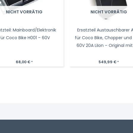
NICHT VORRÄTIG
NICHT VORRÄTIG
atzteil: Mainboard/Elektronik
Ersatzteil Austauschbarer 
für Coco Bike H001 – 60V
für Coco Bike, Chopper und 
60V 20A LiIon – Original mit
68,00
€
549,99
€
*
*