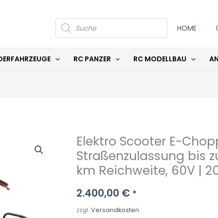
PRODUCTS
SEARCH
HOME
DERFAHRZEUGE
RC PANZER
RC MODELLBAU
AN
Elektro Scooter E-Chop
Straßenzulassung bis z
km Reichweite, 60V | 2
2.400,00
€
*
zzgl.
Versandkosten