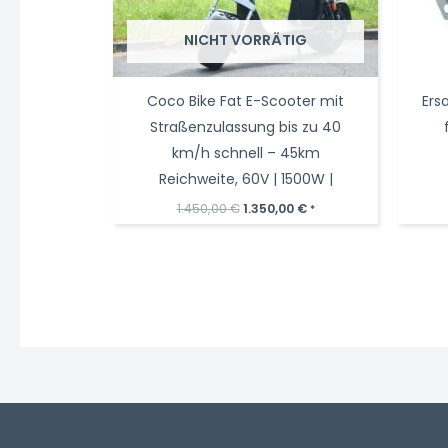
NICHT VORRÄTIG
Coco Bike Fat E-Scooter mit
Ers
Straßenzulassung bis zu 40
km/h schnell – 45km
Reichweite, 60V | 1500W |
Ursprünglicher
Aktueller
1.450,00
€
1.350,00
€
*
Preis
Preis
war:
ist:
1.450,00 €
1.350,00 €.