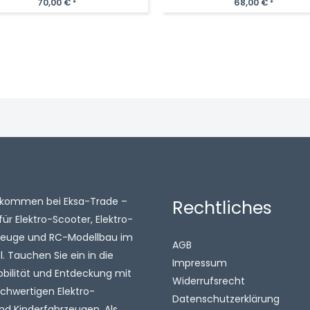
70,00
€
68,00
€
*
*
illkommen bei Eksa-Trade –
Rechtliches
für Elektro-Scooter, Elektro-
zeuge und RC-Modellbau im
AGB
 Tauchen Sie ein in die
Impressum
obilität und Entdeckung mit
Widerrufsrecht
chwertigen Elektro-
Datenschutzerklärung
nd Kinderfahrzeugen. Als