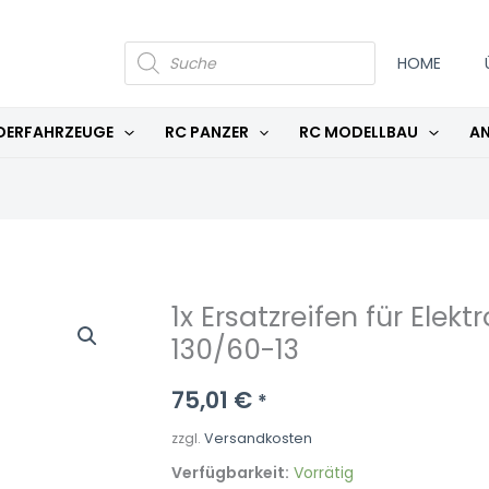
PRODUCTS
SEARCH
HOME
DERFAHRZEUGE
RC PANZER
RC MODELLBAU
AN
1x Ersatzreifen für Elek
1x
130/60-13
Ersatzreifen
für
75,01
€
Elektro
*
Scooter
zzgl.
Versandkosten
/
Verfügbarkeit:
Vorrätig
Chopper