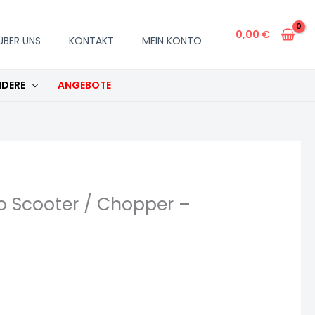
Scooter
/
0,00
€
ÜBER UNS
KONTAKT
MEIN KONTO
Chopper
-
DERE
ANGEBOTE
130/60-
13
Menge
tro Scooter / Chopper –