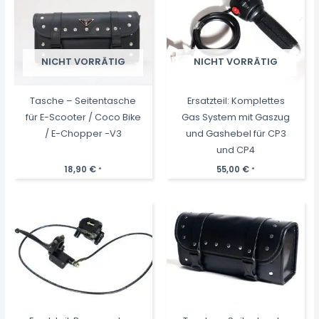
NICHT VORRÄTIG
NICHT VORRÄTIG
Tasche – Seitentasche
Ersatzteil: Komplettes
für E-Scooter / Coco Bike
Gas System mit Gaszug
/ E-Chopper -V3
und Gashebel für CP3
und CP4
18,90
€
55,00
€
*
*