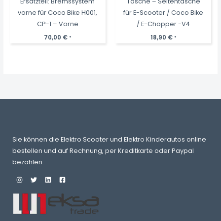
Ersatzteil: Bremssystem
Tasche – Seitentasche
vorne für Coco Bike H001,
für E-Scooter / Coco Bike
CP-1 – Vorne
/ E-Chopper -V4
70,00
€
18,90
€
*
*
Sie können die Elektro Scooter und Elektro Kinderautos online
bestellen und auf Rechnung, per Kreditkarte oder Paypal
bezahlen.