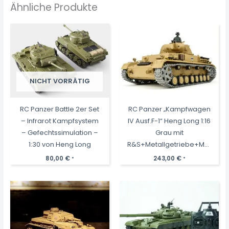
Ähnliche Produkte
NICHT VORRÄTIG
RC Panzer Battle 2er Set
RC Panzer „Kampfwagen
– Infrarot Kampfsystem
IV Ausf.F-1“ Heng Long 1:16
– Gefechtssimulation –
Grau mit
1:30 von Heng Long
R&S+Metallgetriebe+Metallket
+2,4Ghz -PRO -V7.0
80,00
€
243,00
€
*
*