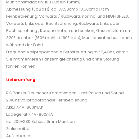
Munitionsmagazin: 100 Kugeln (6mm)
Abmessung (L x B x H): ca. 37,50cm x 18,50cm x 17cm
Fernbedienung: Vorwärts / Rückwärts normal und HIGH SPEED,
Vorwärts Links oder Rechtsdrehung, Rückwärts Links oder
Rechtsdrehung , Kanone heben und senken, Geschützturm um
320° drehbar (160° rechts / 160° links), Munitionsabschuss auch
während der Fahrt
Frequenz: Vollproportionale Fernsteuerung mit 2,4Ghz, damit
Sie mit mehreren Panzern gleichzeitig und ohne Störung
fahren können
Lieferumfang:
RC Panzer Deutscher Kampfwagen III mit Rauch und Sound
2,4Ghz vollproportionale Fernbedienung
Akku 7,4V 1800mAh
Ladegerät 7,4V-800mA
ca. 200-230 Schuss 6mm Munition
Zielscheibe
Aufkleberset