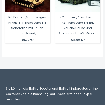
RC Panzer „Kampfwagen
RC Panzer „Russicher T-
IV Ausf.F-1“ Heng Long 1:16
72“ Heng Long 1:16 mit
Sandfarbe mit Rauch
Rauch&Sound und
und Sound,
Stahlgetriebe -2,4Ghz -V
Stahlgetriebe und
7.0 ERA
169,00
€
238,00
€
*
*
2,4Ghz+V7.0
Sie können die Elektro Scooter und Elektro Kinderautos online
bestellen und auf Rechnung, per Kreditkarte oder Paypal
bezahlen.