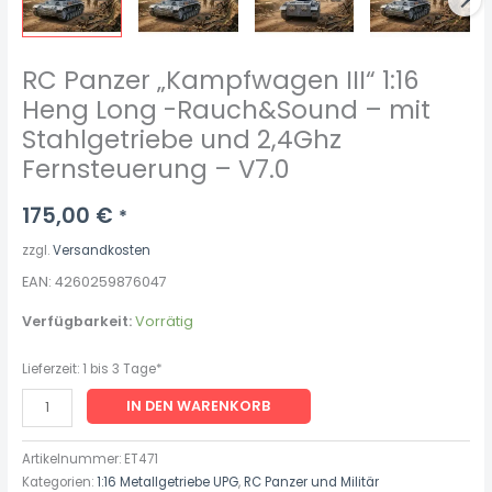
Fernsteuerung
-
V7.0
RC Panzer „Kampfwagen III“ 1:16
Menge
Heng Long -Rauch&Sound – mit
Stahlgetriebe und 2,4Ghz
Fernsteuerung – V7.0
175,00
€
*
zzgl.
Versandkosten
EAN: 4260259876047
Verfügbarkeit:
Vorrätig
Lieferzeit:
1 bis 3 Tage*
IN DEN WARENKORB
Artikelnummer:
ET471
Kategorien:
1:16 Metallgetriebe UPG
,
RC Panzer und Militär