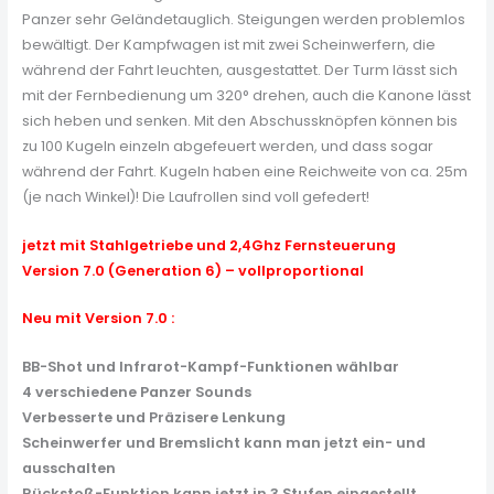
Panzer sehr Geländetauglich. Steigungen werden problemlos
bewältigt. Der Kampfwagen ist mit zwei Scheinwerfern, die
während der Fahrt leuchten, ausgestattet. Der Turm lässt sich
mit der Fernbedienung um 320° drehen, auch die Kanone lässt
sich heben und senken. Mit den Abschussknöpfen können bis
zu 100 Kugeln einzeln abgefeuert werden, und dass sogar
während der Fahrt. Kugeln haben eine Reichweite von ca. 25m
(je nach Winkel)! Die Laufrollen sind voll gefedert!
jetzt mit Stahlgetriebe und 2,4Ghz Fernsteuerung
Version 7.0 (Generation 6) – vollproportional
Neu mit Version 7.0 :
BB-Shot und Infrarot-Kampf-Funktionen wählbar
4 verschiedene Panzer Sounds
Verbesserte und Präzisere Lenkung
Scheinwerfer und Bremslicht kann man jetzt ein- und
ausschalten
Rückstoß-Funktion kann jetzt in 3 Stufen eingestellt