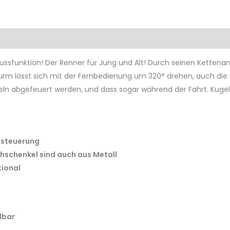
Produktsicherheit
Rezensionen (0)
ussfunktion! Der Renner für Jung und Alt! Durch seinen Kettenant
urm lässt sich mit der Fernbedienung um 320° drehen, auch die 
eln abgefeuert werden, und dass sogar während der Fahrt. Kuge
rnsteuerung
chschenkel sind auch aus Metall
tional
lbar