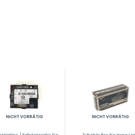
NICHT VORRÄTIG
NICHT VORRÄTIG
tplatine / Fahrtenregler für
Zubehör Box für Heng Lo