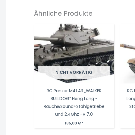
Ähnliche Produkte
NICHT VORRÄTIG
RC Panzer M41 A3 „WALKER
RC 
BULLDOG“ Heng Long -
Lon
Rauch&Sound+Stahlgetriebe
St
und 2,4Ghz -V 7.0
185,00
€
*