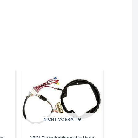
NICHT VORRÄTIG
ng
360° Turmdrehkranz für Heng