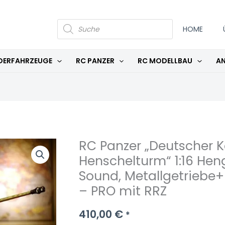
PRODUCTS
SEARCH
HOME
DERFAHRZEUGE
RC PANZER
RC MODELLBAU
AN
RC Panzer „Deutscher K
RC
Henschelturm“ 1:16 He
Panzer
"Deutscher
Sound, Metallgetriebe+
Königstiger
– PRO mit RRZ
-
Henschelturm"
410,00
€
*
1:16