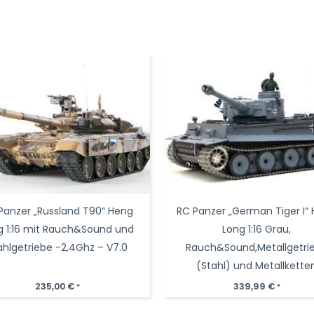
Panzer „Russland T90“ Heng
RC Panzer „German Tiger I“
g 1:16 mit Rauch&Sound und
Long 1:16 Grau,
ahlgetriebe -2,4Ghz – V7.0
Rauch&Sound,Metallgetri
(Stahl) und Metallkette
-2,4Ghz -V 7.0 – PRO mit 
235,00
€
339,99
€
*
*