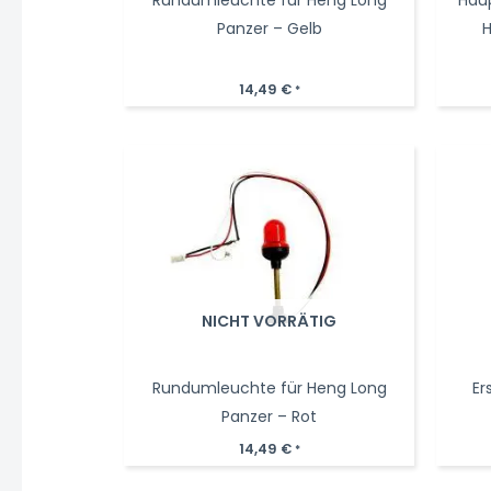
Panzer – Gelb
H
14,49
€
*
NICHT VORRÄTIG
Rundumleuchte für Heng Long
Er
Panzer – Rot
14,49
€
*