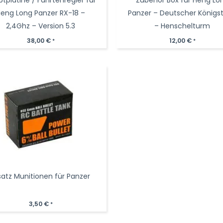
eng Long Panzer RX-18 –
Panzer – Deutscher Königst
2,4Ghz – Version 5.3
– Henschelturm
38,00
€
12,00
€
*
*
satz Munitionen für Panzer
3,50
€
*