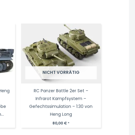
NICHT VORRÄTIG
 Heng
RC Panzer Battle 2er Set –
Infrarot Kampfsystem –
ebe
Gefechtssimulation – 1:30 von
n
Heng Long
RRZ
80,00
€
*