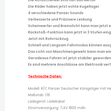
Die Achsschenkel sind nun aus Metall
Die Räder haben jetzt echte Kugellager
4 verschiedene Panzer Sounds
Verbesserte und Präzisere Lenkung
Scheinwerfer und Bremslicht kann man jetzt 
Rückstoß-Funktion kann jetzt in 3 Stufen ein
Jetzt mit Rohrrückzug
Schnell und Langsam Fahrmodus können aus
Das Licht von Maschinengewehr kann man ein
Geradeaus Fahren ist jetzt stabiler geworde
Es sind mehrere Anschlüsse am Elektronik verfü
Technische Daten:
Modell: R/C Panzer Deutscher Königstiger mit 
Maßstab: 1:16
Ladegerät: Ladekabel
Stromversorgung: 7,4V 1800 mAh