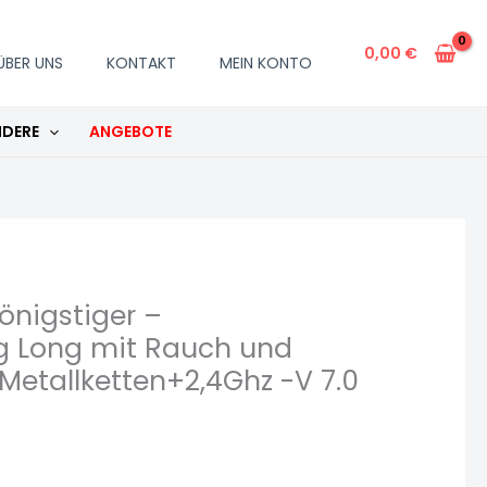
Henschelturm"
1:16
0,00
€
ÜBER UNS
KONTAKT
MEIN KONTO
Heng
Long
DERE
ANGEBOTE
mit
Rauch
und
Sound,
Metallgetriebe+Metallketten+2
-
V
önigstiger –
7.0
ng Long mit Rauch und
-
Metallketten+2,4Ghz -V 7.0
PRO
mit
RRZ
Menge