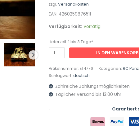
zzgl.
Versandkosten
Heng
EAN: 4260259876511
Long
mit
Verfügbarkeit:
Vorrätig
Rauch
und
Lieferzeit:
1 bis 3 Tage*
Sound,
IN DEN WARENKORB
Metallgetriebe+Metallketten+2,4Ghz
-
Artikelnummer:
ET4776
Kategorien:
RC Panze
V
Schlagwort:
deutsch
7.0
Zahlreiche Zahlungsmöglichkeiten
-
Täglicher Versand bis 13:00 Uhr
PRO
mit
Garantiert 
RRZ
Menge