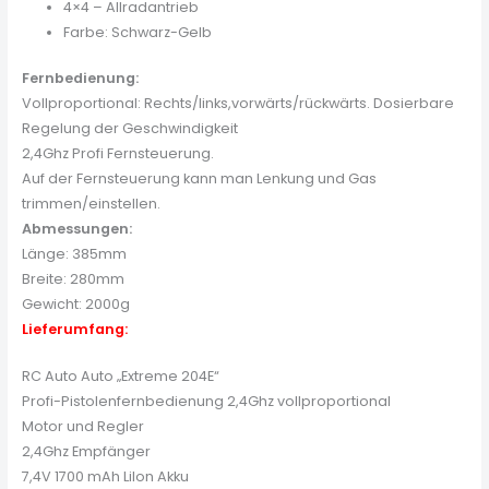
4×4 – Allradantrieb
Farbe: Schwarz-Gelb
Fernbedienung:
Vollproportional: Rechts/links,vorwärts/rückwärts. Dosierbare
Regelung der Geschwindigkeit
2,4Ghz Profi Fernsteuerung.
Auf der Fernsteuerung kann man Lenkung und Gas
trimmen/einstellen.
Abmessungen:
Länge: 385mm
Breite: 280mm
Gewicht: 2000g
Lieferumfang:
RC Auto Auto „Extreme 204E“
Profi-Pistolenfernbedienung 2,4Ghz vollproportional
Motor und Regler
2,4Ghz Empfänger
7,4V 1700 mAh LiIon Akku