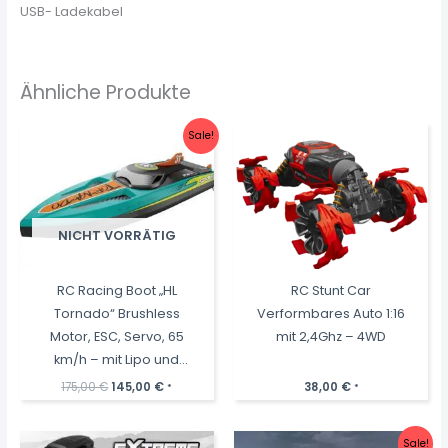
USB- Ladekabel
Ähnliche Produkte
Sale!
NICHT VORRÄTIG
RC Racing Boot „HL
RC Stunt Car
Tornado“ Brushless
Verformbares Auto 1:16
Motor, ESC, Servo, 65
mit 2,4Ghz – 4WD
km/h – mit Lipo und
2,4Ghz
Ursprünglicher
Aktueller
175,00
€
145,00
€
38,00
€
*
*
Preis
Preis
war:
ist:
175,00 €
145,00 €.
Sale!