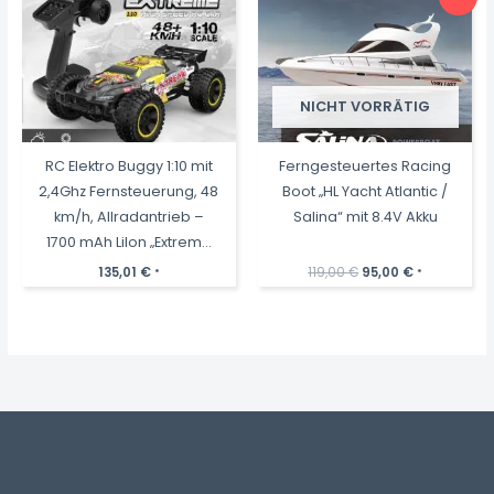
NICHT VORRÄTIG
RC Elektro Buggy 1:10 mit
Ferngesteuertes Racing
2,4Ghz Fernsteuerung, 48
Boot „HL Yacht Atlantic /
km/h, Allradantrieb –
Salina“ mit 8.4V Akku
1700 mAh LiIon „Extreme
202E“
Ursprünglicher
Aktueller
135,01
€
119,00
€
95,00
€
*
*
Preis
Preis
war:
ist:
119,00 €
95,00 €.