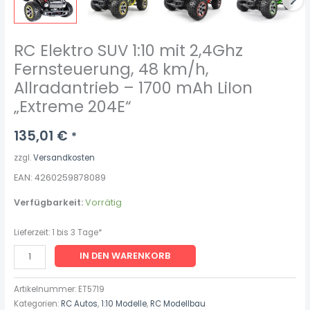
"Extreme
204E"
Menge
RC Elektro SUV 1:10 mit 2,4Ghz
Fernsteuerung, 48 km/h,
Allradantrieb – 1700 mAh LiIon
„Extreme 204E“
135,01
€
*
zzgl.
Versandkosten
EAN: 4260259878089
Verfügbarkeit:
Vorrätig
Lieferzeit:
1 bis 3 Tage*
IN DEN WARENKORB
Artikelnummer:
ET5719
Kategorien:
RC Autos
,
1:10 Modelle
,
RC Modellbau