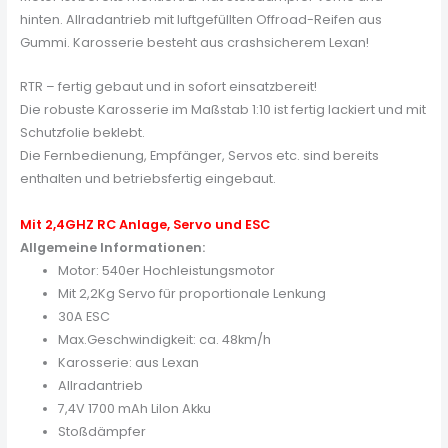
hinten. Allradantrieb mit luftgefüllten Offroad-Reifen aus
Gummi. Karosserie besteht aus crashsicherem Lexan!
RTR – fertig gebaut und in sofort einsatzbereit!
Die robuste Karosserie im Maßstab 1:10 ist fertig lackiert und mit
Schutzfolie beklebt.
Die Fernbedienung, Empfänger, Servos etc. sind bereits
enthalten und betriebsfertig eingebaut.
Mit 2,4GHZ RC Anlage, Servo und ESC
Allgemeine Informationen:
Motor: 540er Hochleistungsmotor
Mit 2,2Kg Servo für proportionale Lenkung
30A ESC
Max.Geschwindigkeit: ca. 48km/h
Karosserie: aus Lexan
Allradantrieb
7,4V 1700 mAh LiIon Akku
Stoßdämpfer