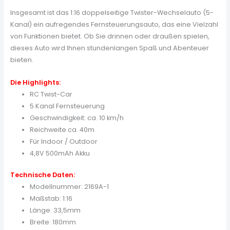
Insgesamt ist das 1:16 doppelseitige Twister-Wechselauto (5-
Kanal) ein aufregendes Fernsteuerungsauto, das eine Vielzahl
von Funktionen bietet. Ob Sie drinnen oder draußen spielen,
dieses Auto wird Ihnen stundenlangen Spaß und Abenteuer
bieten.
Die Highlights:
RC Twist-Car
5 Kanal Fernsteuerung
Geschwindigkeit: ca. 10 km/h
Reichweite ca. 40m
Für Indoor / Outdoor
4,8V 500mAh Akku
Technische Daten:
Modellnummer: 2169A-1
Maßstab: 1:16
Länge: 33,5mm
Breite: 180mm