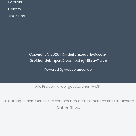
Kontakt
Tickets
Über uns
Copyright © 2026 | Kinderfahrzeug, E-Scooter
Großhandel,Import,Dropshipping | Eksa-Trade
Powered By
webeelancer.de
Alle Preise inkl. der gesetzlichen MwSt.
Die durchgestrichenen Preise entsprechen dem bisherigen Preis in diesem
Online-Shop.