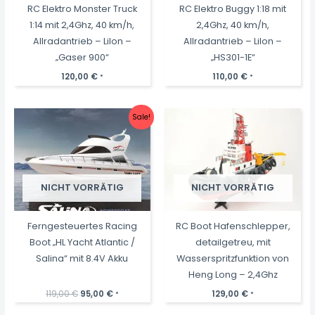
RC Elektro Monster Truck
RC Elektro Buggy 1:18 mit
1:14 mit 2,4Ghz, 40 km/h,
2,4Ghz, 40 km/h,
Allradantrieb – LiIon –
Allradantrieb – LiIon –
„Gaser 900“
„HS301-1E“
120,00
€
110,00
€
*
*
Sale!
NICHT VORRÄTIG
NICHT VORRÄTIG
Ferngesteuertes Racing
RC Boot Hafenschlepper,
Boot „HL Yacht Atlantic /
detailgetreu, mit
Salina“ mit 8.4V Akku
Wasserspritzfunktion von
Heng Long – 2,4Ghz
Ursprünglicher
Aktueller
119,00
€
95,00
€
129,00
€
*
*
Preis
Preis
war:
ist: