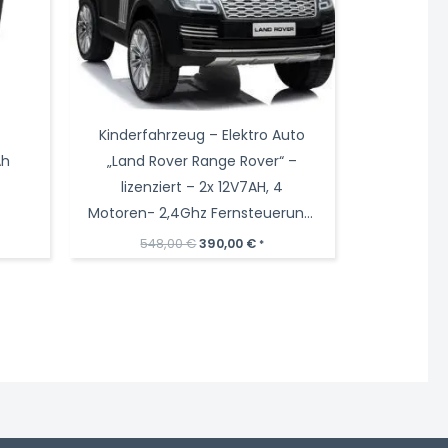
Kinderfahrzeug – Elektro Auto
Ah
„Land Rover Range Rover“ –
lizenziert – 2x 12V7AH, 4
Motoren- 2,4Ghz Fernsteuerung,
MP3, Ledersitz+EVA
Ursprünglicher
Aktueller
548,00
€
390,00
€
*
Preis
Preis
war:
ist:
548,00 €
390,00 €.