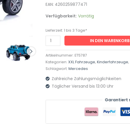
EAN: 4260259877471
–
Lizenziert
Verfügbarkeit:
Vorrätig
–
2
Lieferzeit:
1 bis 3 Tage*
Sitzer-
IN DEN WARENKORB
24V,
4
Artikelnummer:
ET5787
Motoren-
Kategorien:
XXL Fahrzeuge
,
Kinderfahrzeuge
,
2,4Ghz,
Schlagwort:
Mercedes
MP3+Ledersitz+EVA-
Zahlreiche Zahlungsmöglichkeiten
Blau
Täglicher Versand bis 13:00 Uhr
Menge
Garantiert 