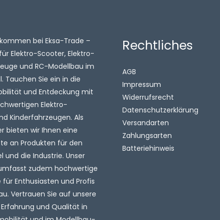
illkommen bei Eksa-Trade –
Rechtliches
für Elektro-Scooter, Elektro-
zeuge und RC-Modellbau im
AGB
 Tauchen Sie ein in die
Impressum
obilität und Entdeckung mit
Widerrufsrecht
chwertigen Elektro-
Datenschutzerklärung
nd Kinderfahrzeugen. Als
Versandarten
 bieten wir Ihnen eine
Zahlungsarten
tte an Produkten für den
Batteriehinweis
l und die Industrie. Unser
umfasst zudem hochwertige
für Enthusiasten und Profis
au. Vertrauen Sie auf unsere
 Erfahrung und Qualität in
mobilität und im Modellbau-