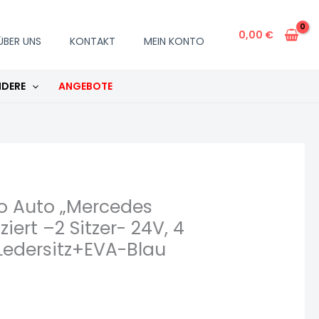
Maybach
G650“
0,00
€
ÜBER UNS
KONTAKT
MEIN KONTO
–
Lizenziert
DERE
ANGEBOTE
–
2
Sitzer-
24V,
4
Motoren-
2,4Ghz,
ro Auto „Mercedes
MP3+Ledersitz+EVA-
ert –2 Sitzer- 24V, 4
Blau
Ledersitz+EVA-Blau
Menge