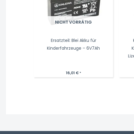
NICHT VORRÄTIG
Ersatzteil: Blei Akku für
Kinderfahrzeuge – 6V7Ah
K
Li
16,01
€
*