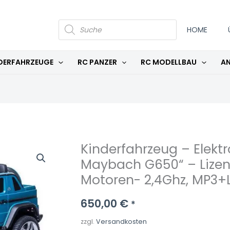
PRODUCTS
SEARCH
HOME
DERFAHRZEUGE
RC PANZER
RC MODELLBAU
AN
Kinderfahrzeug – Elekt
Kinderfahrzeug
Maybach G650“ – Lizenzi
–
Elektro
Motoren- 2,4Ghz, MP3+
Auto
„Mercedes
650,00
€
*
Maybach
zzgl.
Versandkosten
G650“