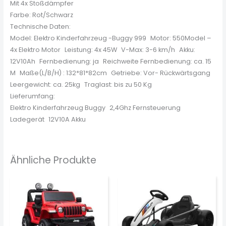
Mit 4x Stoßdämpfer
Farbe: Rot/Schwarz
Technische Daten:
Model: Elektro Kinderfahrzeug -Buggy 999 Motor: 550Model –
4x Elektro Motor Leistung: 4x 45W V-Max: 3-6 km/h Akku:
12V10Ah Fernbedienung: ja Reichweite Fernbedienung: ca. 15
M Maße(L/B/H) : 132*81*82cm Getriebe: Vor- Rückwärtsgang
Leergewicht: ca. 25kg Traglast: bis zu 50 Kg
Lieferumfang:
Elektro Kinderfahrzeug Buggy 2,4Ghz Fernsteuerung
Ladegerät 12V10A Akku
Ähnliche Produkte