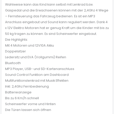
Wahlweise kann das Kind kann selbst mit Lenkrad bzw.
Gaspedal und die Erwachsenen können mit der 2,4Ghz 4 Wege
– Fernsteuerung das Fahrzeug bedienen. Es ist ein MP3
Anschluss eingebaut und Sound kann reguliert werden. Dank 4
x 12V Elektro Motoren hat er genug Kraft um die Kinder mit bis zu
50 kg tragen zu können. Es sind Scheinwerfer eingebaut.
Die Highlights:
Mit 4 Motoren und 12V10A Akku
Doppelsitzer
Ledersitz und EVA (Vollgummi) Reifen
Bluetooth
MP3 Player, USB- und SD-Kartenanschluss
Sound Control Funktion am Dashboard
Multifunktionslenkrad mit Musik Effekten
Inkl. 2,4Ghz Fernbedienung
Batterieanzeige
Bis zu 6 Km/h schnell
Scheinwerfer vorne und Hinten
Die Türen lassen sich öffnen