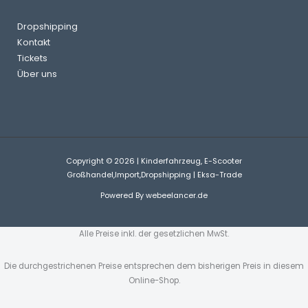
Dropshipping
Kontakt
Tickets
Über uns
Copyright © 2026 | Kinderfahrzeug, E-Scooter
Großhandel,Import,Dropshipping | Eksa-Trade
Powered By
webeelancer.de
Alle Preise inkl. der gesetzlichen MwSt.
Die durchgestrichenen Preise entsprechen dem bisherigen Preis in diesem
Online-Shop.