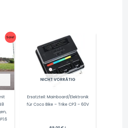
Sale!
NICHT VORRÄTIG
mit
Ersatzteil: Mainboard/Elektronik
48
für Coco Bike – Trike CP3 – 60V
gen,
P1.6
her
ueller
69,00
€
*