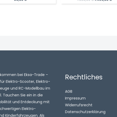
Preis
Pre
war:
ist:
1.550,00 €
1.4
illkommen bei Eksa-Trade –
Rechtliches
für Elektro-Scooter, Elektro-
zeuge und RC-Modellbau im
AGB
 Tauchen Sie ein in die
Impressum
obilität und Entdeckung mit
Widerrufsrecht
chwertigen Elektro-
Datenschutzerklärung
nd Kinderfahrzeugen. Als