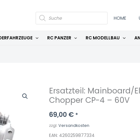
PRODUCTS
SEARCH
HOME
DERFAHRZEUGE
RC PANZER
RC MODELLBAU
AN
Ersatzteil: Mainboard/E
Chopper CP-4 – 60V
69,00
€
*
zzgl.
Versandkosten
EAN: 4260259877334