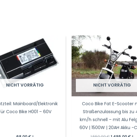
NICHT VORRÄTIG
NICHT VORRÄTIG
atzteil: Mainboard/Elektronik
Coco Bike Fat E-Scooter 
für Coco Bike H001 – 60V
Straßenzulassung bis zu 
km/h schnell – mit Alu Fel
60V | 1500W | 20AH Akku -C
Ursprünglic
Akt
68,00
€
1.550,00
€
1.495,00
€
*
*