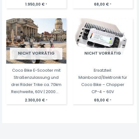
Reichweite, 2 Motoren |
1.950,00
€
68,00
€
*
*
60V | 4000W | 2 x 20AH
Akkus
NICHT VORRÄTIG
NICHT VORRÄTIG
Coco Bike E-Scooter mit
Ersatzteil:
Straßenzulassung und
Mainboard/Elektronik für
drei Räder Trike ca. 70km
Coco Bike – Chopper
Reichweite, 60V | 2000W |
CP-4 – 60V
40AH Akku
2.300,00
€
69,00
€
*
*