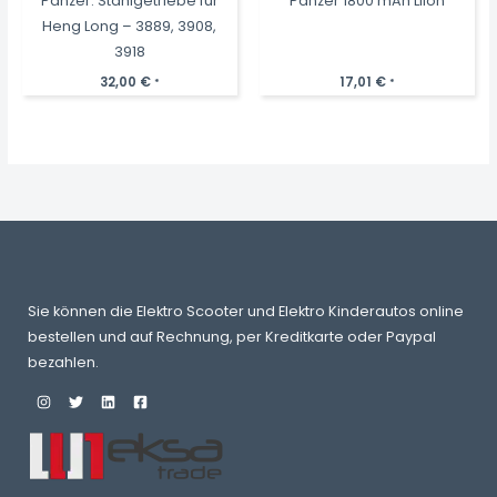
Panzer: Stahlgetriebe für
Panzer 1800 mAh LiIon
Heng Long – 3889, 3908,
3918
32,00
€
17,01
€
*
*
Sie können die Elektro Scooter und Elektro Kinderautos online
bestellen und auf Rechnung, per Kreditkarte oder Paypal
bezahlen.