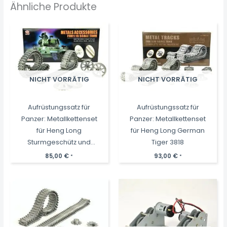
Ähnliche Produkte
NICHT VORRÄTIG
NICHT VORRÄTIG
Aufrüstungssatz für
Aufrüstungssatz für
Panzer: Metallkettenset
Panzer: Metallkettenset
für Heng Long
für Heng Long German
Sturmgeschütz und
Tiger 3818
Tauchpanzer
85,00
€
93,00
€
*
*