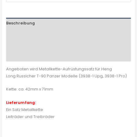
Beschreibung
Zusätzliche Informationen
Produktsicherheit
Rezensionen (0)
Angeboten wird Metallkette-Aufrüstungssatz für Heng
Long Russicher T-90 Panzer Modelle (3938-1 Upg, 3938-1 Pro)
Kette: ca. 42mm x 71mm
Lieferumfang:
Ein Satz Metallkette
Leiträder und Treibräder