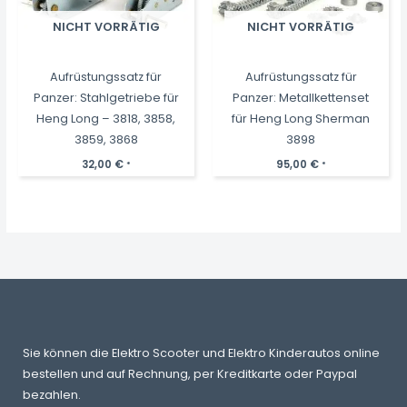
NICHT VORRÄTIG
NICHT VORRÄTIG
Aufrüstungssatz für
Aufrüstungssatz für
Panzer: Stahlgetriebe für
Panzer: Metallkettenset
Heng Long – 3818, 3858,
für Heng Long Sherman
3859, 3868
3898
32,00
€
95,00
€
*
*
Sie können die Elektro Scooter und Elektro Kinderautos online
bestellen und auf Rechnung, per Kreditkarte oder Paypal
bezahlen.