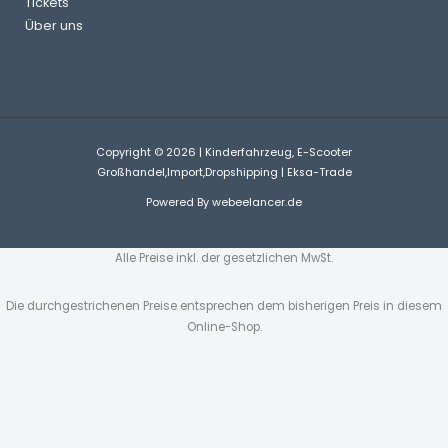
Tickets
Über uns
Copyright © 2026 | Kinderfahrzeug, E-Scooter
Großhandel,Import,Dropshipping | Eksa-Trade
Powered By
webeelancer.de
Alle Preise inkl. der gesetzlichen MwSt.
Die durchgestrichenen Preise entsprechen dem bisherigen Preis in diesem
Online-Shop.