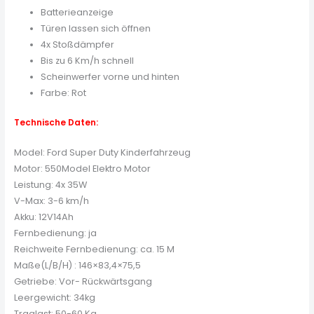
Batterieanzeige
Türen lassen sich öffnen
4x Stoßdämpfer
Bis zu 6 Km/h schnell
Scheinwerfer vorne und hinten
Farbe: Rot
Technische Daten:
Model: Ford Super Duty Kinderfahrzeug
Motor: 550Model Elektro Motor
Leistung: 4x 35W
V-Max: 3-6 km/h
Akku: 12V14Ah
Fernbedienung: ja
Reichweite Fernbedienung: ca. 15 M
Maße(L/B/H) : 146×83,4×75,5
Getriebe: Vor- Rückwärtsgang
Leergewicht: 34kg
Traglast: 50-60 Kg