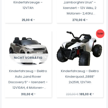
Kinderfahrzeuge –
„Lamborghini Urus“ –
12V7Ah
lizenziert – 12V Akku, 2
Motoren- 2,4Ghz
Fernsteuerung, MP3,
25,00
€
270,00
€
*
*
Ledersitz+EVA
Sale!
NICHT VORRÄTIG
Kinderfahrzeug – Elektro
Kinderfahrzeug – Elektro
Auto „Land Rover
Kinderquad „S888“
Discovery 5“ – lizenziert –
2x25W, 12V7Ah
12V10AH, 4 Motoren-
2,4Ghz Fernsteuerung,
Ursprünglicher
Aktueller
310,00
€
220,00
€
165,00
€
*
*
Preis
Preis
MP3,
war:
ist:
220,00 €
165,00 €.
Ledersitz+EVA+lackiert