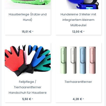
Haustierliege (Katze und
Hundeleine 3 Meter mit
Hund)
integriertem kleinem
Müllbeutel
15,01
€
12,00
€
*
*
Fellpflege /
Tierhaarentferner
Tierhaarentferner
Handschuh für Haustiere
5,50
€
4,28
€
*
*