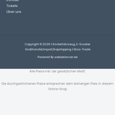
Tickets
Über uns
Copyright © 2026 | Kinderfahrzeug, E-Scooter
Großhandel,Import,Dropshipping | Eksa-Trade
Powered By
webeelancer.de
Alle Preise inkl. der gesetzlichen MwSt.
Die durchgestrichenen Preise entsprechen dem bisherigen Preis in diesem
Online-Shop.