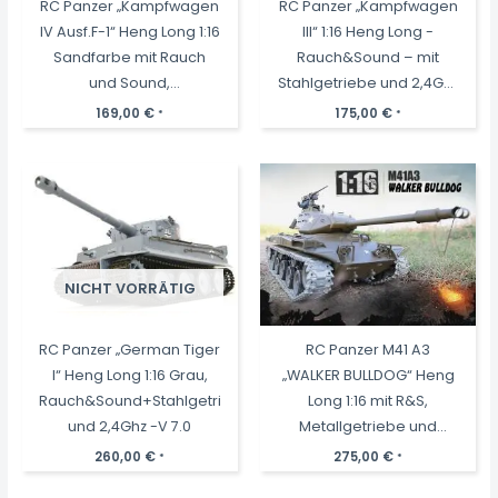
RC Panzer „Kampfwagen
RC Panzer „Kampfwagen
IV Ausf.F-1“ Heng Long 1:16
III“ 1:16 Heng Long -
Sandfarbe mit Rauch
Rauch&Sound – mit
und Sound,
Stahlgetriebe und 2,4Ghz
Stahlgetriebe und
Fernsteuerung – V7.0
169,00
€
175,00
€
*
*
2,4Ghz+V7.0
NICHT VORRÄTIG
RC Panzer „German Tiger
RC Panzer M41 A3
I“ Heng Long 1:16 Grau,
„WALKER BULLDOG“ Heng
Rauch&Sound+Stahlgetriebe
Long 1:16 mit R&S,
und 2,4Ghz -V 7.0
Metallgetriebe und
Metallketten -2,4Ghz V7.0
260,00
€
275,00
€
*
*
-PRO