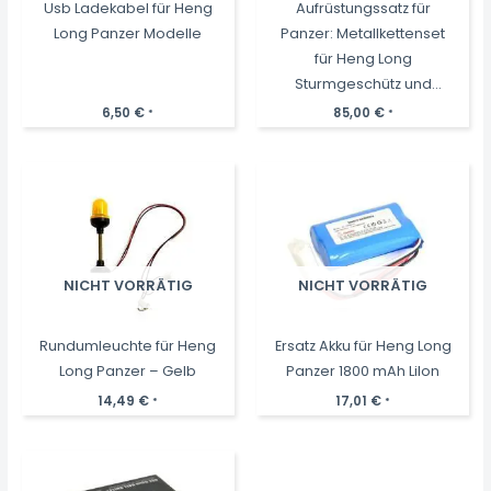
Usb Ladekabel für Heng
Aufrüstungssatz für
Long Panzer Modelle
Panzer: Metallkettenset
für Heng Long
Sturmgeschütz und
Tauchpanzer
6,50
€
85,00
€
*
*
NICHT VORRÄTIG
NICHT VORRÄTIG
Rundumleuchte für Heng
Ersatz Akku für Heng Long
Long Panzer – Gelb
Panzer 1800 mAh LiIon
14,49
€
17,01
€
*
*