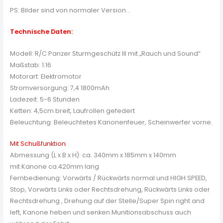
PS: Bilder sind von normaler Version…
Technische Daten:
Modell: R/C Panzer Sturmgeschütz III mit „Rauch und Sound“
Maßstab: 1:16
Motorart: Elektromotor
Stromversorgung: 7,4 1800mAh
Ladezeit: 5-6 Stunden
Ketten: 4,5cm breit, Laufrollen gefedert
Beleuchtung: Beleuchtetes Kanonenfeuer, Scheinwerfer vorne.
Mit Schußfunktion
Abmessung (L x B x H): ca. 340mm x 185mm x 140mm
mit Kanone ca.420mm lang
Fernbedienung: Vorwärts / Rückwärts normal und HIGH SPEED,
Stop, Vorwärts Links oder Rechtsdrehung, Rückwärts Links oder
Rechtsdrehung , Drehung auf der Stelle/Super Spin right and
left, Kanone heben und senken.Munitionsabschuss auch