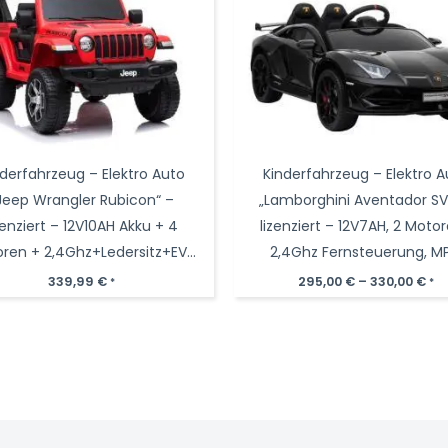
nderfahrzeug – Elektro Auto
Kinderfahrzeug – Elektro A
Jeep Wrangler Rubicon“ –
„Lamborghini Aventador SV
zenziert – 12V10AH Akku + 4
lizenziert – 12V7AH, 2 Moto
ren + 2,4Ghz+Ledersitz+EVA
2,4Ghz Fernsteuerung, MP
-Rot
Ledersitz+EVA
339,99
€
295,00
€
–
330,00
€
*
*