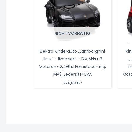
NICHT VORRÄTIG
Elektro Kinderauto „Lamborghini
Ki
Urus“ – lizenziert – 12V Akku, 2
„
Motoren- 2,4Ghz Fernsteuerung,
li
MP3, Ledersitz+EVA
Moto
270,00
€
*