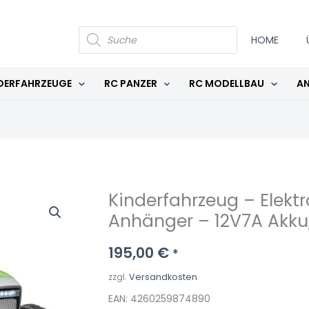
PRODUCTS
SEARCH
HOME
DERFAHRZEUGE
RC PANZER
RC MODELLBAU
AN
Kinderfahrzeug – Elektr
Anhänger – 12V7A Akku
195,00
€
*
zzgl.
Versandkosten
EAN: 4260259874890