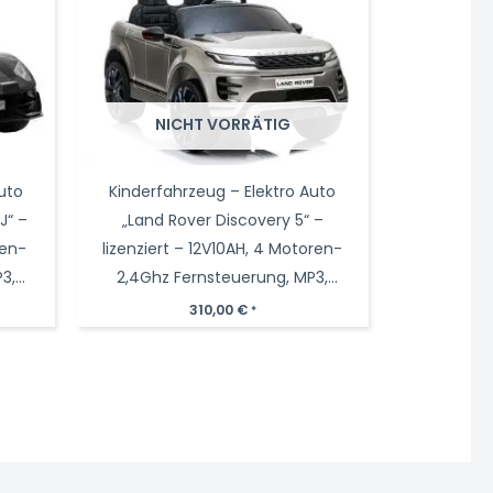
NICHT VORRÄTIG
uto
Kinderfahrzeug – Elektro Auto
J“ –
„Land Rover Discovery 5“ –
ren-
lizenziert – 12V10AH, 4 Motoren-
3,
2,4Ghz Fernsteuerung, MP3,
Ledersitz+EVA+lackiert
310,00
€
*