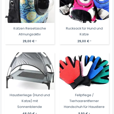
Katzen Reisetasche
Rucksack für Hund und
Atmungsaktiv
Katze
29,00
€
29,00
€
*
*
Haustierliege (Hund und
Fellpflege /
Katze) mit
Tierhaarentferner
Sonnenblende
Handschuh für Haustiere
48,00
€
5,50
€
*
*