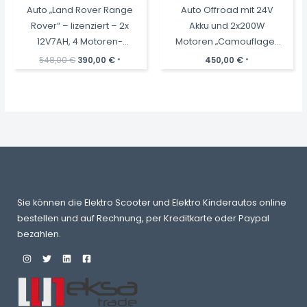
Auto „Land Rover Range
Auto Offroad mit 24V
Rover“ – lizenziert – 2x
Akku und 2x200W
12V7AH, 4 Motoren-
Motoren „Camouflage“
2,4Ghz Fernsteuerung,
2,4Ghz+Ledersitz+EVA
Ursprünglicher
Aktueller
548,00
€
390,00
€
450,00
€
*
*
Preis
Preis
MP3, Ledersitz+EVA
war:
ist:
548,00 €
390,00 €.
Sie können die Elektro Scooter und Elektro Kinderautos online
bestellen und auf Rechnung, per Kreditkarte oder Paypal
bezahlen.