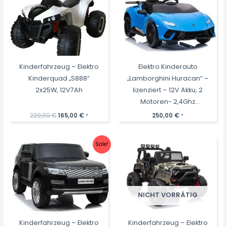
Kinderfahrzeug – Elektro
Elektro Kinderauto
Kinderquad „S888“
„Lamborghini Huracan“ –
2x25W, 12V7Ah
lizenziert – 12V Akku, 2
Motoren- 2,4Ghz
Fernsteuerung, MP3,
Ursprünglicher
Aktueller
220,00
€
165,00
€
250,00
€
*
*
Preis
Preis
Ledersitz+EVA
war:
ist:
220,00 €
165,00 €.
Sale!
NICHT VORRÄTIG
Kinderfahrzeug – Elektro
Kinderfahrzeug – Elektro