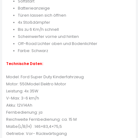
Softstart
Batterieanzeige
Türen lassen sich öffnen
4x Stoßdämpfer
Bis zu 6 Km/h schnell
Scheinwerfer vorne und hinten
Off-Road Lichter oben und Bodenlichter
Farbe: Schwarz
Technische Daten:
Model: Ford Super Duty Kinderfahrzeug
Motor: 550Model Elektro Motor
Leistung: 4x 35W
V-Max: 3-6 km/h
Akku: 12V14Ah
Fernbedienung: ja
Reichweite Fernbedienung: ca. 15 M
Maße(L/B/H) : 146×83,4×75,5
Getriebe: Vor- Rückwärtsgang