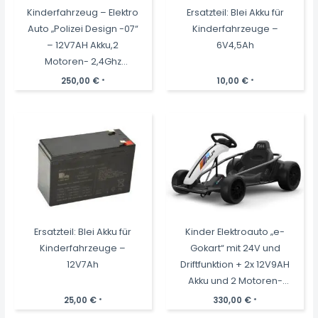
Kinderfahrzeug – Elektro
Ersatzteil: Blei Akku für
Auto „Polizei Design -07“
Kinderfahrzeuge –
– 12V7AH Akku,2
6V4,5Ah
Motoren- 2,4Ghz
Fernsteuerung, MP3
250,00
€
10,00
€
*
*
Ersatzteil: Blei Akku für
Kinder Elektroauto „e-
Kinderfahrzeuge –
Gokart“ mit 24V und
12V7Ah
Driftfunktion + 2x 12V9AH
Akku und 2 Motoren-
Weiss
25,00
€
330,00
€
*
*