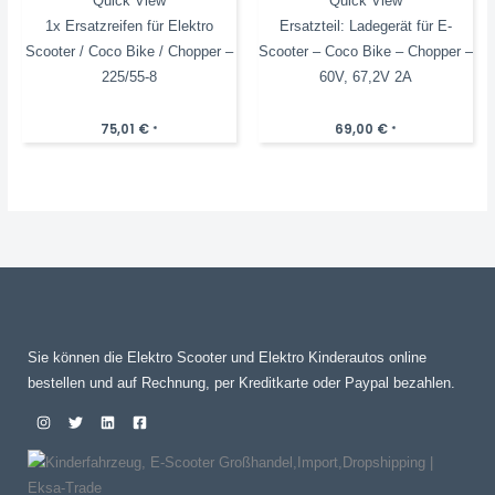
Quick View
Quick View
1x Ersatzreifen für Elektro
Ersatzteil: Ladegerät für E-
Scooter / Coco Bike / Chopper –
Scooter – Coco Bike – Chopper –
225/55-8
60V, 67,2V 2A
75,01
€
69,00
€
*
*
Sie können die Elektro Scooter und Elektro Kinderautos online
bestellen und auf Rechnung, per Kreditkarte oder Paypal bezahlen.