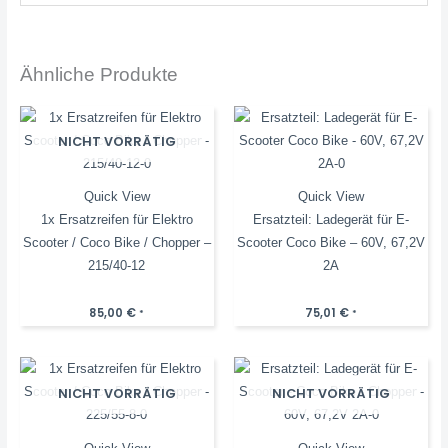
Ähnliche Produkte
NICHT VORRÄTIG
Quick View
Quick View
1x Ersatzreifen für Elektro
Ersatzteil: Ladegerät für E-
Scooter / Coco Bike / Chopper –
Scooter Coco Bike – 60V, 67,2V
215/40-12
2A
85,00
€
75,01
€
*
*
NICHT VORRÄTIG
NICHT VORRÄTIG