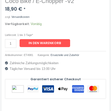
Coco Bike / E-Chopper -V2
Menge
18,90
€
*
zzgl.
Versandkosten
Verfügbarkeit:
Vorrätig
Lieferzeit:
1 bis 3 Tage*
IN DEN WARENKORB
Artikelnummer:
ET4981
Kategorie:
Ersatzteile und Zubehör
Zahlreiche Zahlungsmöglichkeiten
Täglicher Versand bis 13:00 Uhr
Garantiert sicherer Checkout