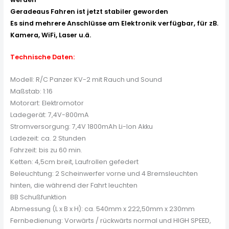
Geradeaus Fahren ist jetzt stabiler geworden
Es sind mehrere Anschlüsse am Elektronik verfügbar, für zB.
Kamera, WiFi, Laser u.ä.
Technische Daten:
Modell: R/C Panzer KV-2 mit Rauch und Sound
Maßstab: 1:16
Motorart: Elektromotor
Ladegerät: 7,4V-800mA
Stromversorgung: 7,4V 1800mAh Li-Ion Akku
Ladezeit: ca. 2 Stunden
Fahrzeit: bis zu 60 min.
Ketten: 4,5cm breit, Laufrollen gefedert
Beleuchtung: 2 Scheinwerfer vorne und 4 Bremsleuchten
hinten, die während der Fahrt leuchten
BB Schußfunktion
Abmessung (L x B x H): ca. 540mm x 222,50mm x 230mm
Fernbedienung: Vorwärts / rückwärts normal und HIGH SPEED,