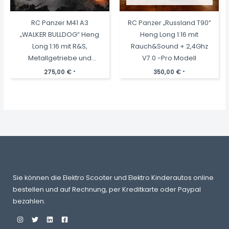
RC Panzer M41 A3
RC Panzer „Russland T90“
„WALKER BULLDOG“ Heng
Heng Long 1:16 mit
Long 1:16 mit R&S,
Rauch&Sound + 2,4Ghz
Metallgetriebe und
V7.0 -Pro Modell
Metallketten -2,4Ghz V7.0
275,00
€
350,00
€
*
*
-PRO
Sie können die Elektro Scooter und Elektro Kinderautos online
bestellen und auf Rechnung, per Kreditkarte oder Paypal
bezahlen.