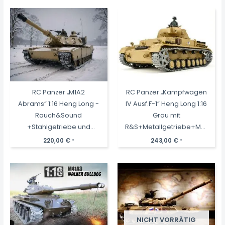
RC Panzer „M1A2
RC Panzer „Kampfwagen
Abrams“ 1:16 Heng Long -
IV Ausf.F-1“ Heng Long 1:16
Rauch&Sound
Grau mit
+Stahlgetriebe und
R&S+Metallgetriebe+Metallket
2,4Ghz -V 7.0
+2,4Ghz -PRO -V7.0
220,00
€
243,00
€
*
*
NICHT VORRÄTIG