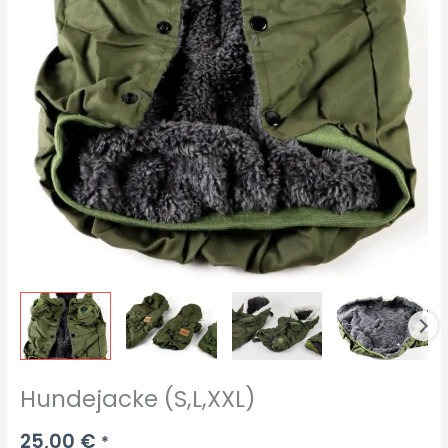
Hundejacke (S,L,XXL)
25,00
€
*