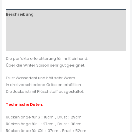
Beschreibung
Zusätzliche Informationen
Produktsicherheit
Rezensionen (0)
Die perfekte erleichterung für Ihr Kleinhund.
Über die Winter Saison sehr gut geeignet.
Es ist Wasserfest und hält sehr Warm.
In drei verschiedene Grössen erhältlich.
Die Jacke ist mit Plüschstoff ausgestattet.
Technische Daten:
Rückenlänge für S：18cm，Brust：29cm
Rückenlänge für L：27cm，Brust：38cm
Rückenlänge für XXL：37cm，Brust：52cm