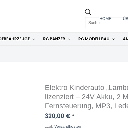
PRODUCTS
HOME
ÜB
SEARCH
DERFAHRZEUGE
RC PANZER
RC MODELLBAU
AN
Elektro Kinderauto „Lambo
Elektro
Kinderauto
lizenziert – 24V Akku, 2 
"Lamborghini
Fernsteuerung, MP3, Led
Huracan
320,00
€
*
STO
Drift"
zzgl.
Versandkosten