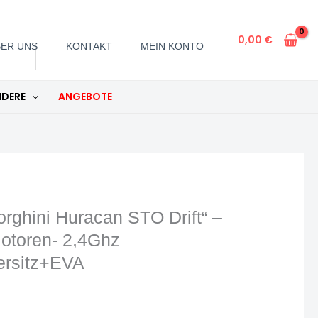
0,00
€
ER UNS
KONTAKT
MEIN KONTO
DERE
ANGEBOTE
rghini Huracan STO Drift“ –
Motoren- 2,4Ghz
ersitz+EVA