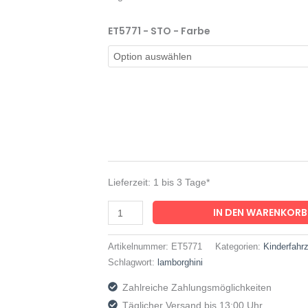
-
lizenziert
ET5771 - STO - Farbe
-
24V
Akku,
2
Motoren-
2,4Ghz
Fernsteuerung,
MP3,
Lieferzeit:
1 bis 3 Tage*
Ledersitz+EVA
Menge
IN DEN WARENKORB
Artikelnummer:
ET5771
Kategorien:
Kinderfahr
Schlagwort:
lamborghini
Zahlreiche Zahlungsmöglichkeiten
Täglicher Versand bis 13:00 Uhr