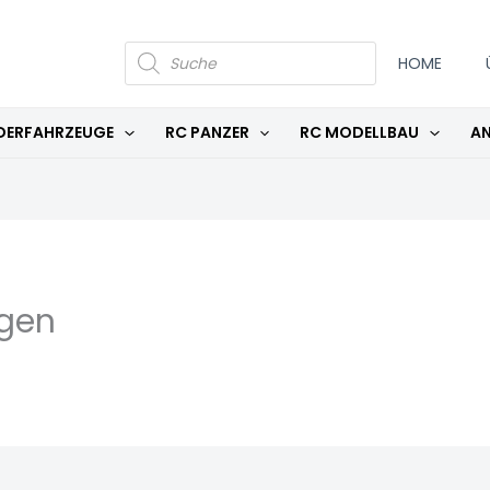
PRODUCTS
SEARCH
HOME
DERFAHRZEUGE
RC PANZER
RC MODELLBAU
AN
ngen