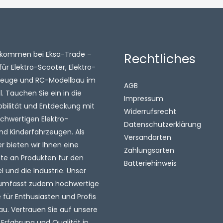
illkommen bei Eksa-Trade –
Rechtliches
für Elektro-Scooter, Elektro-
zeuge und RC-Modellbau im
AGB
 Tauchen Sie ein in die
Impressum
obilität und Entdeckung mit
Widerrufsrecht
chwertigen Elektro-
Datenschutzerklärung
nd Kinderfahrzeugen. Als
Versandarten
 bieten wir Ihnen eine
Zahlungsarten
tte an Produkten für den
Batteriehinweis
l und die Industrie. Unser
umfasst zudem hochwertige
für Enthusiasten und Profis
au. Vertrauen Sie auf unsere
 Erfahrung und Qualität in